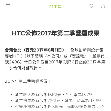
產品
VIVE
HTC公佈2017年第二季營運成果
G REIGNS
智慧型手機
台灣台北（西元2017年8月11日）
－全球創新與設計領
配件
導者HTC（以下簡稱『本公司』或『宏達電』，股票代
號2498）今日公佈截至2017年6月30日止的2017年第
VIVERSE
二季合併財務報告。
優惠專區
2017年第二季營運概況：
焦點訊息
銷售門市
營業收入為新台幣161億元，毛利率為13.7%。
校園專案
銷售通路
支援服務
營業損失為新台幣22億元，營業利益率為-13.6%。
企業採購
稅後淨損為新台幣19.5億元，每股稅後虧損為新台
VIVELAND