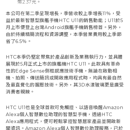
幣2.37元。
登入
本公司在第二季呈現增長，季營收較上季增長11％，受
益於最新智慧型旗艦手機HTC U11的銷售動能；U11於5
月上市便登上台灣Android旗艦手機銷售榜首。另外，
由於持續精簡流程和資源調整，本季營業費用較上季節
省了6.5％。
HTC本季仍堅定聚焦於產品創新及業務執行力，並具體
展現於5月正式上市的旗艦機HTC U11。此款具有革命
性的Edge Sense側框感應技術手機，無論在啟動相
機、拍照、傳送簡訊或開啟應用程式時，均具有最自然
及最直覺化的握壓技術。另外，其3D水漾玻璃更是廣受
消費者親睞。
HTC U11也是全球首款可免觸控、以語音喚醒Amazon
Alexa個人智慧數位助理的智慧型手機，透過HTC
Alexa應用程式，便可輕鬆掌控智慧居家產品並開啟新
聞資訊。Amazon Alexa個人智慧數位助理服務，已於