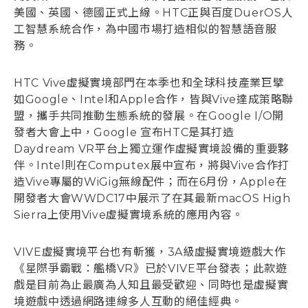
美國、英國、德國正式上線。HTC正與百度DuerOS人
工智慧系統合作，為中國市場打造相似的智慧語音服
務。
HTC Vive虛擬實境部門在本季也和全球科技產業巨擘
如Google、Intel和Apple合作，皆與Vive達成策略聯
盟，攜手共同推動生態系統的發展。在Google I/O開
發者大會上中，Google 宣布HTC是其打造
Daydream VR平台上獨立運作虛擬實境設備的重要夥
伴。Intel則在Computex展中宣布，將與Vive合作打
造Vive專屬的WiGig無線配件；而在6月份，Apple在
開發者大會WWDC17中展示了在其最新macOS High
Sierra上使用Vive虛擬實境系統的應用內容。
VIVE虛擬實境平台也有斬獲，3A級虛擬實境遊戲大作
《星際爭霸戰：艦橋VR》已於VIVE平台發表；此款遊
戲是目前為止最廣為人知且最受歡迎、同時也是虛擬實
境遊戲中透過網路連線多人互動的絕佳經典。