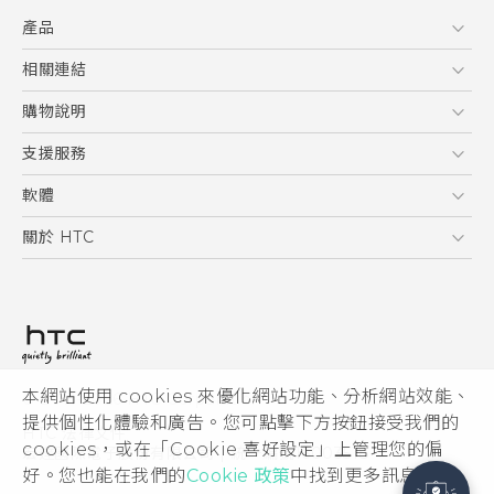
產品
5G
相關連結
智慧型手機
HTC Research
購物說明
配件
購物須知
支援服務
VIVE
訂單管理
到府收送維修服務
軟體
付款方式
服務中心資訊
應用程式
關於 HTC
售後服務
客戶服務佈告欄
手機功能
ESG
常見問題
產品有限保固說明
相機工具
新聞稿
HTC Sync Manager
投資人
加入 HTC
本網站使用 cookies 來優化網站功能、分析網站效能、
© 2011-2026 HTC Corporation
隱私權政策
提供個性化體驗和廣告。您可點擊下方按鈕接受我們的
HTC 法律文件
產品安全性
cookies，或在「Cookie 喜好設定」上管理您的偏
宏達國際電子股份有限公司 | 統一編號16003518
好。您也能在我們的
Cookie 政策
中找到更多訊息。
Cookie