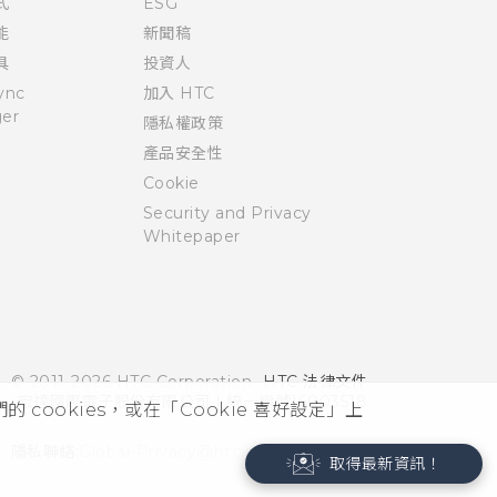
式
ESG
能
新聞稿
具
投資人
ync
加入 HTC
er
隱私權政策
產品安全性
Cookie
Security and Privacy
Whitepaper
© 2011-2026 HTC Corporation
HTC 法律文件
宏達國際電子股份有限公司 | 統一編號16003518
cookies，或在「Cookie 喜好設定」上
隱私聯絡:
Global-Privacy@htc.com
取得最新資訊！