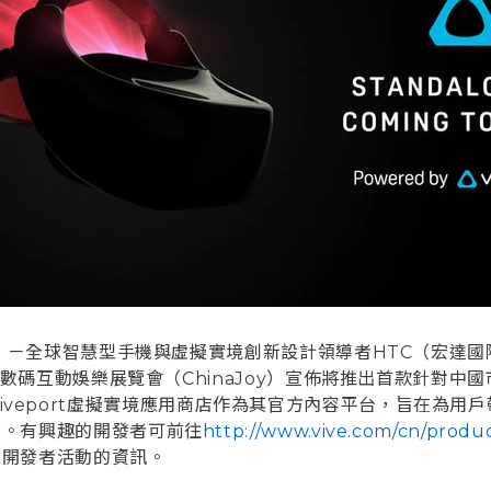
）
－全球智慧型手機與虛擬實境創新設計領導者HTC（宏達國
際數碼互動娛樂展覽會（ChinaJoy）宣佈將推出首款針對中
，並將使用Viveport虛擬實境應用商店作為其官方內容平台，旨
備。有興趣的開發者可前往
http://www.vive.com/cn/produ
關開發者活動的資訊。