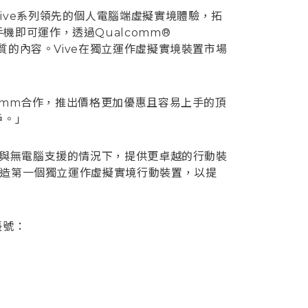
ive系列領先的個人電腦端虛擬實境體驗，拓
即可運作，透過Qualcomm®
優質的內容。Vive在獨立運作虛擬實境裝置市場
comm合作，推出價格更加優惠且容易上手的頂
戶。」
設計能在無線與無電腦支援的情況下，提供更卓越的行動裝
統創造第一個獨立運作虛擬實境行動裝置，以提
帳號：