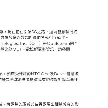
貢獻，現在正在引領5G之路，邁向智慧聯網終
的裝置設備以超越想像的方式相互連接。
ogies, Inc.（QTI）是Qualcomm的全
體業務QCT。欲瞭解更多資訊，請參閱
廣受好評的HTC One及Desire智慧型
持續為全球消費者創造具有絕佳設計與革命性
體驗，可調整的頭戴式裝置顯現出細膩擬真的影