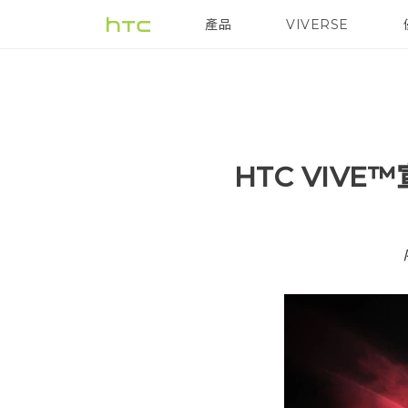
產品
VIVERSE
VIVE
G REIGNS
HTC VIV