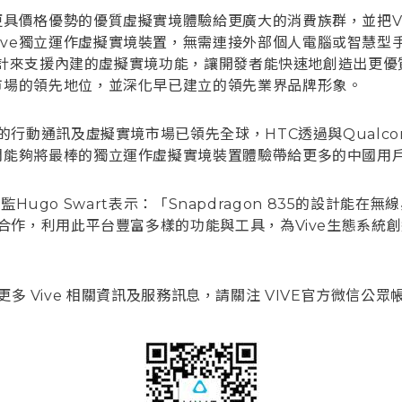
更具價格優勢的優質虛擬實境體驗給更廣大的消費族群，並把V
ve獨立運作虛擬實境裝置，無需連接外部個人電腦或智慧型手機
台的設計來支援內建的虛擬實境功能，讓開發者能快速地創造出更
國市場的領先地位，並深化早已建立的領先業界品牌形象。
中國的行動通訊及虛擬實境市場已領先全球，HTC透過與Qual
我們能夠將最棒的獨立運作虛擬實境裝置體驗帶給更多的中國用
資深總監Hugo Swart表示：「Snapdragon 835的
ve合作，利用此平台豐富多樣的功能與工具，為Vive生態系
更多 Vive 相關資訊及服務訊息，請關注 VIVE官方微信公眾