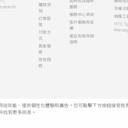
TC
到府收送維修
應用程
購物須
esearch
服務
手機功
知
服務中心資訊
相機工
訂單管
客戶服務佈告
HTC S
理
欄
Manag
付款方
產品有限保固
式
說明
售後服
務
常見問
題
析網站效能、提供個性化體驗和廣告。您可點擊下方按鈕接受我們的 
中找到更多訊息。