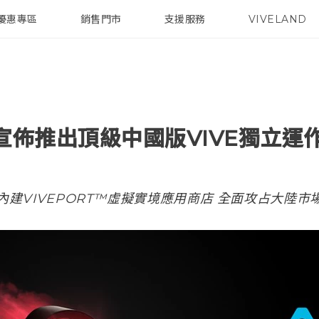
優惠專區
銷售門市
支援服務
VIVELAND
焦點訊息
智慧型手機
校園專案
銷售通路
配件
企業採購
E™宣佈推出頂級中國版VIVE獨立
內建VIVEPORT™虛擬實境應用商店 全面攻占大陸市