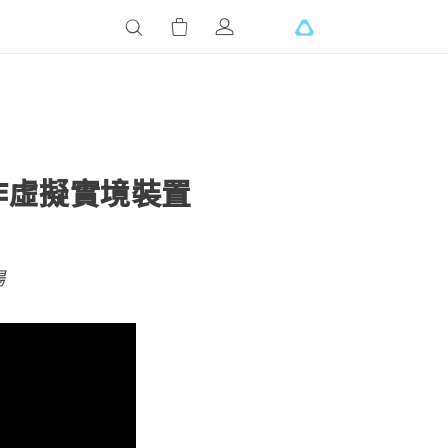
運作虛擬實境裝置
場