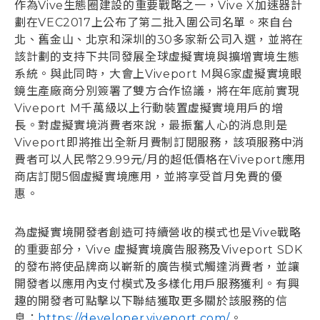
作為Vive生態圈建設的重要戰略之一，Vive X加速器計
劃在VEC2017上公布了第二批入圍公司名單。來自台
北、舊金山、北京和深圳的30多家新公司入選，並將在
該計劃的支持下共同發展全球虛擬實境與擴增實境生態
系統。與此同時，大會上Viveport M與6家虛擬實境眼
鏡生產廠商分別簽署了雙方合作協議，將在年底前實現
Viveport M千萬級以上行動裝置虛擬實境用戶的增
長。對虛擬實境消費者來說，最振奮人心的消息則是
Viveport即將推出全新月費制訂閱服務，該項服務中消
費者可以人民幣29.99元/月的超低價格在Viveport應用
商店訂閱5個虛擬實境應用，並將享受首月免費的優
惠。
為虛擬實境開發者創造可持續營收的模式也是Vive戰略
的重要部分，Vive 虛擬實境廣告服務及Viveport SDK
的發布將使品牌商以嶄新的廣告模式觸達消費者，並讓
開發者以應用內支付模式及多樣化用戶服務獲利。有興
趣的開發者可點擊以下聯結獲取更多關於該服務的信
息：
https://developer.viveport.com/
。