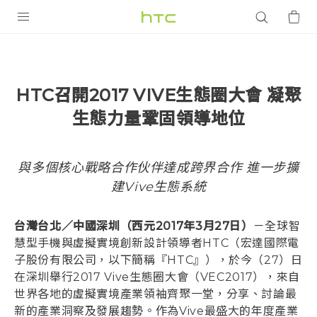
產品
VIVE
HTC召開2017 VIVE生態圈大會 凝聚
G REIGNS
生態力量鞏固領導地位
智慧型手機
配件
與多個核心戰略合作伙伴達成跨界合作 進一步擴
建Vive生態系統
VIVERSE
優惠專區
台灣台北／中國深圳（西元2017年3月27日）
－全球智
慧型手機與虛擬實境創新設計領導者HTC（宏達國際電
焦點訊息
銷售門市
子股份有限公司，以下簡稱『HTC』），於今（27）日
在深圳舉行2017 Vive生態圈大會（VEC2017），來自
校園專案
銷售通路
支援服務
世界各地的虛擬實境產業領袖齊聚一堂，分享、討論最
企業採購
新的產業洞察及發展趨勢。作為Vive最盛大的年度產業
VIVELAND