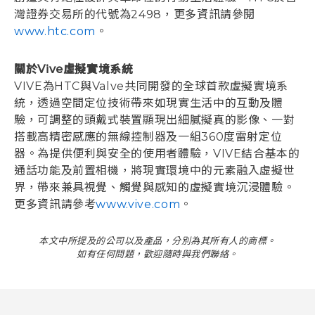
灣證券交易所的代號為2498，更多資訊請參閱
www.htc.com
。
關於Vive虛擬實境系統
VIVE為HTC與Valve共同開發的全球首款虛擬實境系
統，透過空間定位技術帶來如現實生活中的互動及體
驗，可調整的頭戴式裝置顯現出細膩擬真的影像、一對
搭載高精密感應的無線控制器及一組360度雷射定位
器。為提供便利與安全的使用者體驗，VIVE結合基本的
通話功能及前置相機，將現實環境中的元素融入虛擬世
界，帶來兼具視覺、觸覺與感知的虛擬實境沉浸體驗。
更多資訊請參考
www.vive.com
。
本文中所提及的公司以及產品，分別為其所有人的商標。
如有任何問題，歡迎隨時與我們聯絡。