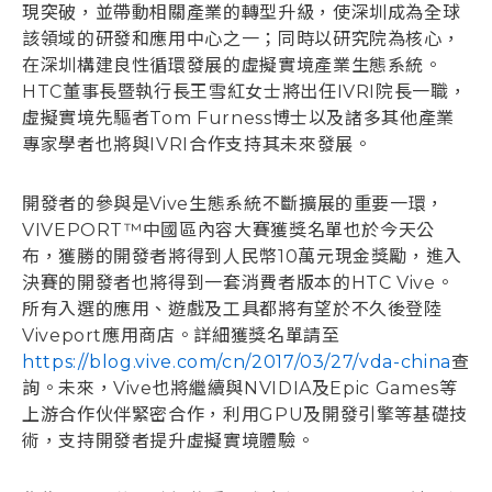
現突破，並帶動相關產業的轉型升級，使深圳成為全球
該領域的研發和應用中心之一；同時以研究院為核心，
在深圳構建良性循環發展的虛擬實境產業生態系統。
HTC董事長暨執行長王雪紅女士將出任IVRI院長一職，
虛擬實境先驅者Tom Furness博士以及諸多其他產業
專家學者也將與IVRI合作支持其未來發展。
開發者的參與是Vive生態系統不斷擴展的重要一環，
VIVEPORT™中國區內容大賽獲獎名單也於今天公
布，獲勝的開發者將得到人民幣10萬元現金獎勵，進入
決賽的開發者也將得到一套消費者版本的HTC Vive。
所有入選的應用、遊戲及工具都將有望於不久後登陸
Viveport應用商店。詳細獲獎名單請至
https://blog.vive.com/cn/2017/03/27/vda-china
查
詢。未來，Vive也將繼續與NVIDIA及Epic Games等
上游合作伙伴緊密合作，利用GPU及開發引擎等基礎技
術，支持開發者提升虛擬實境體驗。