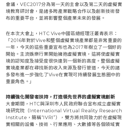
會議，VEC2017分為第一天的主會以及第二天的虛擬實
境教育研討會，是諸多跨產業戰略合作以及創新技術發
登入
布的重要平台，並將影響整個產業未來的發展。
在本次大會上，HTC Vive中國區總經理汪叢青表示：
「2016年對於Vive和整個虛擬實境產業都是非常重要的
一年，今天的這些重要宣布也為2017年樹立了一個好的
開始。主流娛樂行業開始擁抱虛擬實境，這將使虛擬實
境的認知度及接受度很快達到一個新的高度。整個虛擬
實境產業都在尋找新的收入來源及發行管道，今天的諸
多發布進一步強化了Vive在實現可持續發展生態圈中的
重要角色。」
持續強化開發者扶持，打造領先世界的虛擬實境創新
大會期間，HTC與深圳市人民政府聯合宣布成立虛擬實
境研究院（International Virtual Reality Research
Institute，簡稱“IVRI”），雙方將共同致力於在虛擬現
實相關的設備、技術、行業應用、大數據等各個領域實