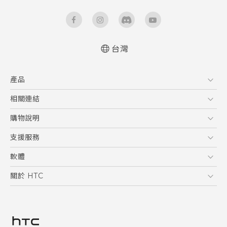
台灣
產品
5G
相關連結
智慧型手機
HTC Research
購物說明
配件
購物須知
支援服務
VIVE
訂單管理
到府收送維修服務
軟體
付款方式
服務中心資訊
應用程式
關於 HTC
售後服務
客戶服務佈告欄
手機功能
ESG
常見問題
產品有限保固說明
相機工具
新聞稿
HTC Sync Manager
投資人