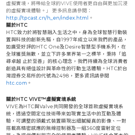
虛擬實境，將帶給全球的VIVE使用者更自由與更加沉浸
的虛擬實境體驗。」 更多訊息請參閱：
http://tpcast.cn/h_en/index.html
。
關於HTC
HTC致力於將智慧融入生活之中，身為全球智慧行動裝
置與科技的創新先驅，自1997年成立以來我們的產品，
如廣受好評的HTC One及Desire智慧型手機系列，在
全球獲獎無數，並立下許多業界第一之標竿，秉持「追
尋卓越 止於至善」的核心理念，我們持續為全球消費者
創造具有絕佳設計與革命性的行動生活體驗。HTC於台
灣證券交易所的代號為2498，更多資訊請參閱
htc.com
。
關於HTC VIVE™虛擬實境系統
VIVE為HTC與Valve共同開發的全球首款虛擬實境系
統，透過空間定位技術帶來如現實生活中的互動及體
驗，可調整的頭戴式裝置顯現出細膩擬真的影像、一對
搭載高精密感應的無線控制器及一組360度雷射定位