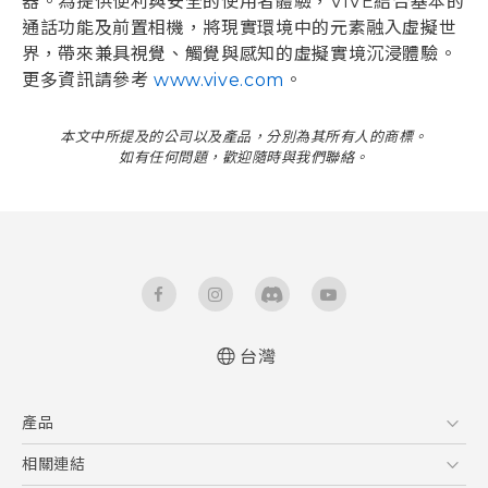
器。為提供便利與安全的使用者體驗，VIVE結合基本的
通話功能及前置相機，將現實環境中的元素融入虛擬世
界，帶來兼具視覺、觸覺與感知的虛擬實境沉浸體驗。
更多資訊請參考
www.vive.com
。
本文中所提及的公司以及產品，分別為其所有人的商標。
如有任何問題，歡迎隨時與我們聯絡。
台灣
產品
5G
相關連結