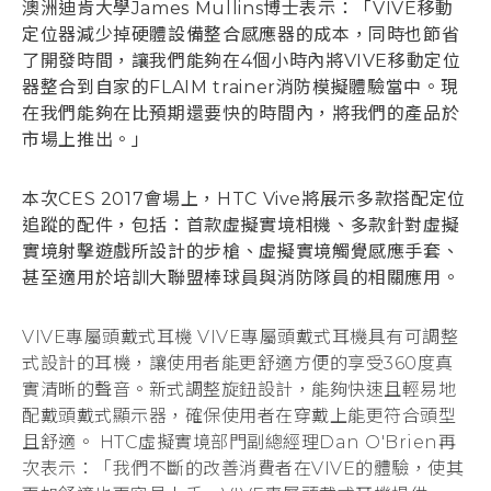
澳洲迪肯大學James Mullins博士表示：「VIVE移動
定位器減少掉硬體設備整合感應器的成本，同時也節省
了開發時間，讓我們能夠在4個小時內將VIVE移動定位
器整合到自家的FLAIM trainer消防模擬體驗當中。現
在我們能夠在比預期還要快的時間內，將我們的產品於
市場上推出。」
本次CES 2017會場上，HTC Vive將展示多款搭配定位
追蹤的配件，包括：首款虛擬實境相機、多款針對虛擬
實境射擊遊戲所設計的步槍、虛擬實境觸覺感應手套、
甚至適用於培訓大聯盟棒球員與消防隊員的相關應用。
VIVE專屬頭戴式耳機 VIVE專屬頭戴式耳機具有可調整
式設計的耳機，讓使用者能更舒適方便的享受360度真
實清晰的聲音。新式調整旋鈕設計，能夠快速且輕易地
配戴頭戴式顯示器，確保使用者在穿戴上能更符合頭型
且舒適。 HTC虛擬實境部門副總經理Dan O'Brien再
次表示：「我們不斷的改善消費者在VIVE的體驗，使其