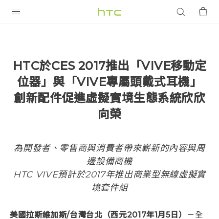
產品
VIVE
HTC於CES 2017推出「VIVE移動定
G REIGNS
位器」與「VIVE專屬頭戴式耳機」
智慧型手機
創新配件促進虛擬實境生態系統欣欣
配件
向榮
VIVERSE
為開發者、零售商與消費者帶來嶄新的內容與周
優惠專區
邊設備商機
HTC VIVE預計於2017年推出商業型無線虛擬實
焦點訊息
銷售門市
境套件組
校園專案
銷售通路
支援服務
企業採購
美國拉斯維加斯/台灣台北（西元2017年1月5日）
－全
VIVELAND