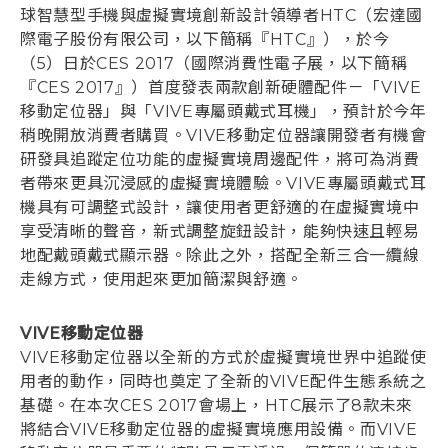
球智慧型手機與虛擬實境創新設計領導者HTC（宏達國
際電子股份有限公司，以下簡稱『HTC』），於今
登入
（5）日於CES 2017（國際消費性電子展，以下簡稱
『CES 2017』）首度發表兩款創新硬體配件－「VIVE
移動定位器」與「VIVE專屬頭戴式耳機」，預計於今年
稍晚開放消費者購買。VIVE移動定位器讓開發者有機會
研發具追蹤定位功能的虛擬實境周邊配件，將可為消費
者帶來更具沉浸感的虛擬實境體驗。VIVE專屬頭戴式耳
機具有可調整式設計，讓使用者更舒適的在虛擬實境中
享受清晰的聲音，新式調整旋鈕設計，能夠快速且輕易
地配戴頭戴式顯示器。除此之外，搭配全新三合一纜線
走線方式，使用起來更加簡潔與舒適。
VIVE移動定位器
VIVE移動定位器以全新的方式於虛擬實境世界中追蹤使
用者的動作，同時也奠定了全新的VIVE配件生態系統之
基礎。在本次CES 2017會場上，HTC展示了8款未來
將結合VIVE移動定位器的虛擬實境應用設備。而VIVE