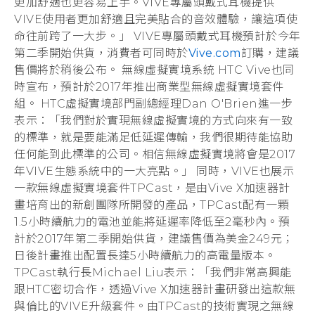
更加舒適也更容易上手。VIVE專屬頭戴式耳機提供
VIVE使用者更加舒適且完美貼合的音效體驗，讓這項使
命往前跨了一大步。」 VIVE專屬頭戴式耳機預計於今年
第二季開始供貨，消費者可同時於
Vive.com
訂購，建議
售價將於稍後公布。 無線虛擬實境系統 HTC Vive也同
時宣布，預計於2017年推出商業型無線虛擬實境套件
組。 HTC虛擬實境部門副總經理Dan O'Brien進一步
表示：「我們對於實現無線虛擬實境的方式向來有一致
的標準，就是要能滿足低延遲傳輸，我們很期待能協助
任何能到此標準的公司。相信無線虛擬實境將會是2017
年VIVE生態系統中的一大亮點。」 同時，VIVE也展示
一款無線虛擬實境套件TPCast，是由Vive X加速器計
畫培育出的新創團隊所開發的產品，TPCast配有一顆
1.5小時續航力的電池並能將延遲率降低至2毫秒內。預
計於2017年第二季開始供貨，建議售價為美金249元；
日後計畫推出配置長達5小時續航力的高電量版本。
TPCast執行長Michael Liu表示：「我們非常高興能
跟HTC密切合作，透過Vive X加速器計畫研發出這款無
與倫比的VIVE升級套件。由TPCast的技術實現之無線