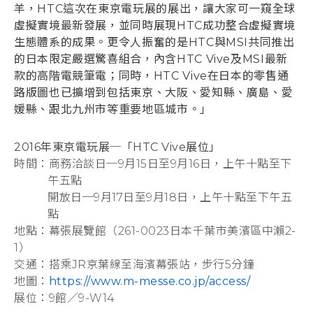
羊，HTC這次在東京電玩展的展出，讓大家可一窺全球
虛擬實境最新發展，並同時展現HTC成功整合虛擬實境
生態體系的成果。更令人振奮的是HTC與MSI共同推出
的日本限定嚴選驚喜組合，內含HTC Vive及MSI最新
款的高階電競筆電；同時，HTC Vive在日本的零售通
路版圖也已擴增到包括東京、大阪、愛知縣、廣島、愛
媛縣、跟北九州市等重要地區城市。」
2016年東京電玩展─「HTC Vive展位」
商務洽談日─9月15日至9月16日，上午十點至下
午五點
開放日─9月17日至9月18日，上午十點至下午五
點
地點：幕張展覽館（261-0023日本千葉市美濱區中瀨2-
1）
交通：搭乘JR京葉線至海濱幕張站，步行5分鐘
地圖：
https://www.m-messe.co.jp/access/
展位：9館／9-W14