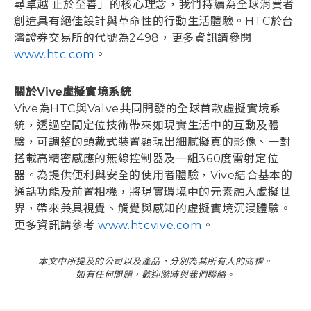
尋卓越 止於至善」的核心理念，我們持續為全球消費者
創造具有絕佳設計與革命性的行動生活體驗。HTC於台
灣證券交易所的代號為2498，更多資訊請參閱
www.htc.com
。
關於Vive虛擬實境系統
Vive為HTC與Valve共同開發的全球首款虛擬實境系
統，透過空間定位技術帶來如現實生活中的互動及體
驗，可調整的頭戴式裝置顯現出細膩擬真的影像、一對
搭載高精密感應的無線控制器及一組360度雷射定位
器。為提供便利與安全的使用者體驗，Vive結合基本的
通話功能及前置相機，將現實環境中的元素融入虛擬世
界，帶來兼具視覺、觸覺與感知的虛擬實境沉浸體驗。
更多資訊請參考
www.htcvive.com
。
本文中所提及的公司以及產品，分別為其所有人的商標。
如有任何問題，歡迎隨時與我們聯絡。