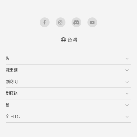
台灣
產品
G
相關連結
智慧型手機
TC Research
購物說明
配件
購物須知
支援服務
IVE
訂單管理
到府收送維修服務
軟體
付款方式
服務中心資訊
應用程式
關於 HTC
售後服務
客戶服務佈告欄
手機功能
ESG
常見問題
產品有限保固說明
相機工具
新聞稿