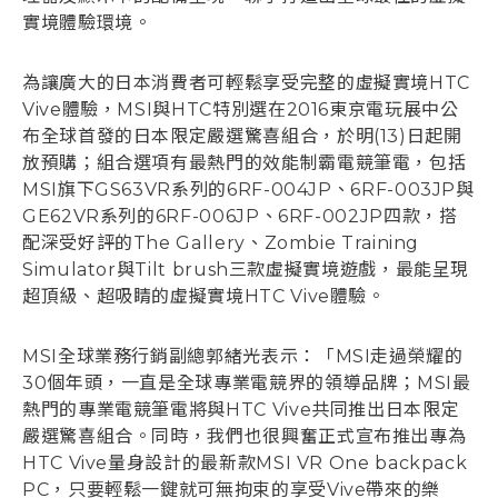
實境體驗環境。
為讓廣大的日本消費者可輕鬆享受完整的虛擬實境HTC
Vive體驗，MSI與HTC特別選在2016東京電玩展中公
布全球首發的日本限定嚴選驚喜組合，於明(13)日起開
放預購；組合選項有最熱門的效能制霸電競筆電，包括
MSI旗下GS63VR系列的6RF-004JP、6RF-003JP與
GE62VR系列的6RF-006JP、6RF-002JP四款，搭
配深受好評的The Gallery、Zombie Training
Simulator與Tilt brush三款虛擬實境遊戲，最能呈現
超頂級、超吸睛的虛擬實境HTC Vive體驗。
MSI全球業務行銷副總郭緒光表示：「MSI走過榮耀的
30個年頭，一直是全球專業電競界的領導品牌；MSI最
熱門的專業電競筆電將與HTC Vive共同推出日本限定
嚴選驚喜組合。同時，我們也很興奮正式宣布推出專為
HTC Vive量身設計的最新款MSI VR One backpack
PC，只要輕鬆一鍵就可無拘束的享受Vive帶來的樂