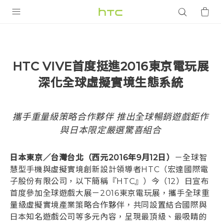
產品
VIVE
HTC VIVE首度挺進2016東京電玩展
G REIGNS
深化全球虛擬實境生態系統
智慧型手機
配件
攜手重量級策略合作夥伴 推出全球暢銷遊戲鉅作
與日本限定嚴選驚喜組合
VIVERSE
優惠專區
日本東京／台灣台北（西元2016年9月12日）
－全球智
慧型手機與虛擬實境創新設計領導者HTC（宏達國際電
焦點訊息
銷售門市
子股份有限公司，以下簡稱『HTC』）今（12）日宣布
首度參加全球遊戲大展－2016東京電玩展，攜手全球重
校園專案
銷售通路
支援服務
量級虛擬實境產業策略合作夥伴，共同設置結合國際與
企業採購
日本知名遊戲公司等多元內容，呈現最頂級、最吸睛的
VIVELAND