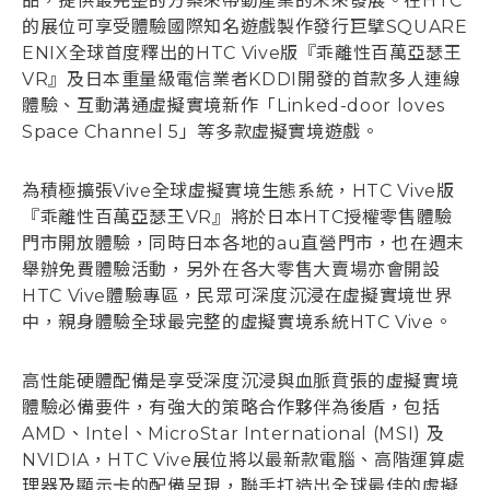
品，提供最完整的方案來帶動產業的未來發展。在HTC
的展位可享受體驗國際知名遊戲製作發行巨擘SQUARE
ENIX全球首度釋出的HTC Vive版『乖離性百萬亞瑟王
VR』及日本重量級電信業者KDDI開發的首款多人連線
體驗、互動溝通虛擬實境新作「Linked-door loves
Space Channel 5」等多款虛擬實境遊戲。
為積極擴張Vive全球虛擬實境生態系統，HTC Vive版
『乖離性百萬亞瑟王VR』將於日本HTC授權零售體驗
門市開放體驗，同時日本各地的au直營門市，也在週末
舉辦免費體驗活動，另外在各大零售大賣場亦會開設
HTC Vive體驗專區，民眾可深度沉浸在虛擬實境世界
中，親身體驗全球最完整的虛擬實境系統HTC Vive。
高性能硬體配備是享受深度沉浸與血脈賁張的虛擬實境
體驗必備要件，有強大的策略合作夥伴為後盾，包括
AMD、Intel、MicroStar International (MSI) 及
NVIDIA，HTC Vive展位將以最新款電腦、高階運算處
理器及顯示卡的配備呈現，聯手打造出全球最佳的虛擬