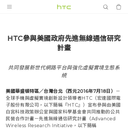
產品
VIVE
HTC參與美國政府先進無線通信研究
G REIGNS
計畫
智慧型手機
配件
共同發展新世代網路平台與強化虛擬實境生態系
統
VIVERSE
優惠專區
美國華盛頓特區／台灣台北（西元2016年7月18日）
－
全球手機與虛擬實境創新設計領導者HTC（宏達國際電
焦點訊息
銷售門市
子股份有限公司，以下簡稱『HTC』）宣布參與由美國
白宮科技政策辦公室與國家科學基金會共同推動的公共
校園專案
銷售通路
支援服務
民營合作計畫－先進無線通信研究計畫（Advanced
企業採購
Wireless Research Initiative，以下簡稱
VIVELAND