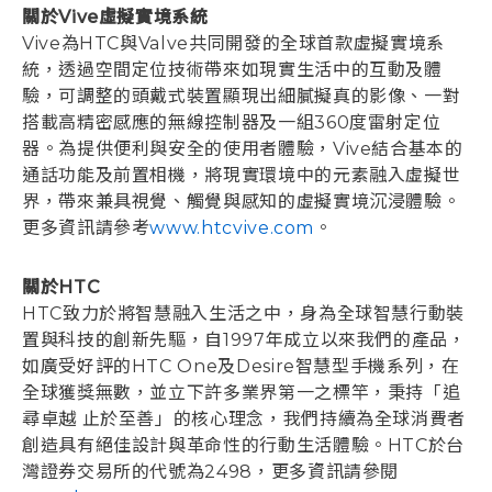
關於Vive虛擬實境系統
Vive為HTC與Valve共同開發的全球首款虛擬實境系
統，透過空間定位技術帶來如現實生活中的互動及體
驗，可調整的頭戴式裝置顯現出細膩擬真的影像、一對
搭載高精密感應的無線控制器及一組360度雷射定位
器。為提供便利與安全的使用者體驗，Vive結合基本的
通話功能及前置相機，將現實環境中的元素融入虛擬世
界，帶來兼具視覺、觸覺與感知的虛擬實境沉浸體驗。
更多資訊請參考
www.htcvive.com
。
關於HTC
HTC致力於將智慧融入生活之中，身為全球智慧行動裝
置與科技的創新先驅，自1997年成立以來我們的產品，
如廣受好評的HTC One及Desire智慧型手機系列，在
全球獲獎無數，並立下許多業界第一之標竿，秉持「追
尋卓越 止於至善」的核心理念，我們持續為全球消費者
創造具有絕佳設計與革命性的行動生活體驗。HTC於台
灣證券交易所的代號為2498，更多資訊請參閱