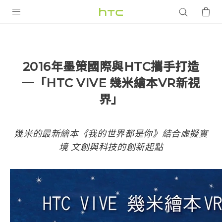
產品
VIVE
2016年墨策國際與HTC攜手打造
G REIGNS
─「HTC VIVE 幾米繪本VR新視
智慧型手機
界」
配件
幾米的最新繪本《我的世界都是你》結合虛擬實
VIVERSE
境 文創與科技的創新起點
優惠專區
焦點訊息
銷售門市
校園專案
銷售通路
支援服務
企業採購
VIVELAND