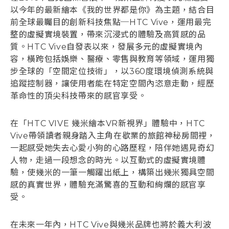
以今年的最新繪本《我的世界都是你》為主題，結合目
前全球最矚目的創新科技焦點─HTC Vive，運用最完
整的虛擬實境裝置，帶來沉浸式的體驗及高質感的品
質。HTC Vive自發表以來，發展多元的虛擬實境內
容，橫跨包括娛樂、醫療、零售與教育等領域，運用獨
步全球的「空間定位技術」，以360度環境偵測系統與
追蹤控制器，讓使用者能在特定空間內恣意走動，經歷
革命性的頂尖科技帶來的感官享受。
在「HTC VIVE 幾米繪本VR新視界」體驗中，HTC
Vive帶領讀者親身踏入主角在歇業的旅館神秘房間裡，
一起感受她失去心愛小狗的心路歷程，陪伴她遇見奇幻
人物，走過一段想念的時光。以互動式的虛擬實境體
驗，使幾米的一筆一觸躍出紙上，構築出幾米獨具空間
感的真實世界，體驗充滿驚喜的互動和絢爛的感官享
受。
在未來一年內，HTC Vive與幾米品牌也將於義大利波