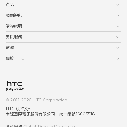
產品
5G
相關連結
智慧型手機
HTC Research
購物說明
配件
購物須知
支援服務
VIVE
訂單管理
到府收送維修服務
軟體
付款方式
服務中心資訊
應用程式
關於 HTC
售後服務
客戶服務佈告欄
手機功能
ESG
常見問題
產品有限保固說明
相機工具
新聞稿
HTC Sync Manager
投資人
加入 HTC
© 2011-2026 HTC Corporation
隱私權政策
HTC 法律文件
產品安全性
宏達國際電子股份有限公司 | 統一編號16003518
Cookie
隱私聯絡:
Global-Privacy@htc.com