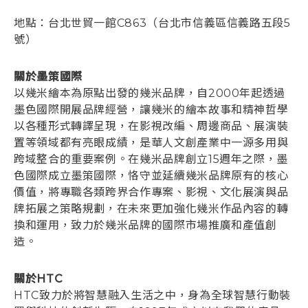
地點：台北世貿一館C863（台北市信義區信義路五段5
號）
關於墨策國際
以幾米繪本為原點出發的幾米品牌，自2000年起透過
墨色國際開展品牌經營，讓幾米的繪本故事和精神哲學
以各種形式轉譯呈現，在影視改編、周邊商品、展演裝
置等領域都有亮眼成績，是華人文創產業中一源多用與
跨域整合的重要案例。在幾米品牌創立15週年之際，墨
色國際成立墨策國際，恪守並延續幾米品牌原有的核心
價值，將專職各類跨界合作專案、影視、文化展演與品
牌拓展之策略規劃，在未來更加強化幾米作品內容的轉
換和運用，致力於幾米品牌的國際市場推廣和產值創
造。
關於HTC
HTC致力於將智慧融入生活之中，身為全球智慧行動裝