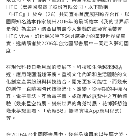
HTC（宏達國際電子股份有限公司，以下簡稱
『HTC』）於今（26）共同宣布首度展開跨界合作，以
國際知名繪本作家幾米2016年的最新繪本《我的世界都
是你》為主題，結合目前最令人驚豔的虛擬實境裝置
HTC Vive，幻化幾米筆下深具感染力的童趣世界成真
實，邀請讀者於2016年台北國際書展中一同走入夢幻國
度。
在現代科技日新月異的發展下，科技和生活越來越貼
近，應用範圍漸趨深廣。重視文化內涵和生活體驗的文
化創意產業紛紛與科技結合，開拓更多可能性。而幾米
的創作一直隨著時代技術進化、蛻變，從早期的手機內
容、電子雜誌、互動電子書、或運用於展覽中之互動體
驗（幾米星空特展、幾米世界的角落特展、花博夢想館
幾米夢想劇場、「菸廠88」擴增實境App應用程式）
等。
在2016年台北國際書展中，幾米品牌再度以先驅之姿，