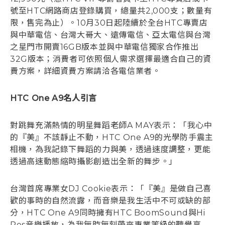
號至HTC網路商店登錄購買，總量共2,000支；數量有
限，售完為止）。10月30日起陸續於全台HTC專賣店
與中華電信、台灣大哥大、遠傳電信、亞太電信與台灣
之星門市開賣16GB版本並與中華電信獨家合作推出
32G版本；消費者可依照個人需求選擇最適合自己的資
費方案，詳細資費方案請洽各電信業者。
HTC One A9名人引言
對跳舞充滿熱情的明星舞蹈老師A MAY表示：「我心中
的『美』不該靜止不動，HTC One A9的光學防手震主
相機，為我記錄下舞蹈的力與美，透過速度調整，更能
透過高速動態縮時攝影創造出全新的舞步。」
台灣首席專業女DJ Cookie表示：「『美』是做自己喜
歡的事時的自然流露，而音樂是我生活中不可或缺的部
分，HTC One A9同時擁有HTC BoomSound與Hi
Res音樂播放，為我無時無刻帶來專業等級的聽覺享