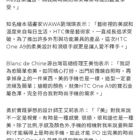
受。」
知名繪本插畫家WAWA劉瑞琪表示：「藝術裡的美感和
溫度來自每日生活，HTC像是藝術家，一直成長追求突
破，為了推出許多外形與功能兼具的產品，這次HTC
One A9的柔美設計和滑順手感更是讓人愛不釋手。」
Blanc de Chine源台灣區總經理王美怡表示：「我認
為愈簡單愈美。如同精心打扮，出門前攬鏡自照時，再
拿掉身上的一件東西。美的手機也是一樣，造型一定要
流線及簡單；搶眼的顏色，就像HTC One A9的寶石金
屬色澤，完全符合我對時尚手機的需求。」
勇於實踐夢想的設計師王艾莉表示：「『美』對我來說
不一定是視覺，有時是一種感覺. 很順，很和諧也是一種
美。除了比例,手感及顏色外,手機的相機對我來說要夠犀
利!才能稱得上是時尚手機，如此才能 PO 出完美的時尚