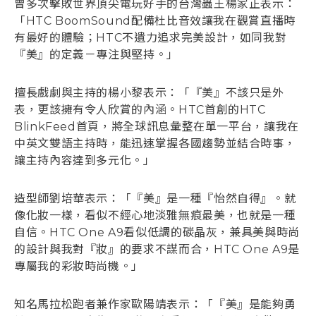
曾多次擊敗世界頂尖電玩好手的台灣蟲王楊家正表示：
「HTC BoomSound配備杜比音效讓我在觀賞直播時
有最好的體驗；HTC不遺力追求完美設計，如同我對
『美』的定義－專注與堅持。」
擅長戲劇與主持的楊小黎表示：「『美』不該只是外
表，更該擁有令人欣賞的內涵。HTC首創的HTC
BlinkFeed首頁，將全球訊息彙整在單一平台，讓我在
中英文雙語主持時，能迅速掌握各國趨勢並結合時事，
讓主持內容達到多元化。」
造型師劉培華表示：「『美』是一種『怡然自得』。就
像化妝一樣，看似不經心地淡雅無痕最美，也就是一種
自信。HTC One A9看似低調的碳晶灰，兼具美與時尚
的設計與我對『妝』的要求不謀而合，HTC One A9是
專屬我的彩妝時尚機。」
知名馬拉松跑者兼作家歐陽靖表示：「『美』是能夠勇