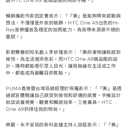
感!HTC One A9 是精品級的時尚手機。」
暢銷攝影作家田定豐表示：「『美』是能夠帶來感動與
想法，不僅僅是外表的裝飾。HTC One A9出色的Hi-
Res音樂播放及穩定的拍照能力，為我帶來源源不絕的
靈感。」
影歌雙棲的知名藝人李依瑾表示：「美的事物讓我感到
愉悅，為生活增添色彩，而HTC One A9精品般的設
計，隨時都能吸引眾人目光，讓我無論在生活或工作
中，都能成為最矚目的焦點。」
PUMA香港暨台灣區總經理於保羅表示：「『美』是透
過感官體驗讓自己感受到愉悅和舒適的感覺。手機設計
就該涵蓋視覺、聽覺和觸感效率，三者兼具。HTC
One A9抓得住我的時尚。」
樂觀、永不妥協的新科金鐘主持人邵庭表示：「『美』