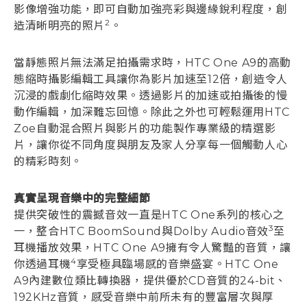
影像增強功能，即可自動加強亮彩與邊緣銳利程度，創
2
造清晰明亮的照片
。
當靜態照片無法滿足拍攝需求時，HTC One A9的高動
態縮時攝影編輯工具讓你為影片加速至12倍，創造令人
沉浸的戲劇化縮時效果。透過影片的加速或拍攝後的慢
動作編輯，加深難忘回憶。除此之外也可輕鬆運用HTC
Zoe自動混合照片與影片的功能製作專業級的精選影
片，讓你從不同角度與朋友及家人分享每一個觸動人心
的精彩時刻。
真實呈現音樂中的完整細節
提供突破性的震撼音效一直是HTC One系列的核心之
3
一，整合HTC BoomSound與Dolby Audio音效
至
耳機播放效果，HTC One A9擁有令人驚豔的音質，讓
4
你透過耳機
享受極具臨場感的音樂盛宴。HTC One
A9內建數位類比轉換器，提供優於CD音質的24-bit、
192KHz音質，感受音樂中前所未有的豐富層次與厚