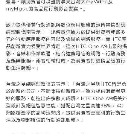
螢幕，讓消費者可以盡情享受台灣大myVideo及
myMusic的高品質行動影音饗宴。」
致力提供優質行動通訊與數位應用服務的遠傳電信副總
經理趙憶南表示：「遠傳電信致力於提供消費者豐富多
元的行動應用服務內容以及優異的網路服務，而HTC產
品創新實力備受世界肯定，這次HTC One A9出眾的攝
影、音樂和作業軟體，結合遠傳電信的網路、行動商務
及娛樂服務，兩者相輔相成，為消費者打造精品級的行
動生活體驗。」
台灣之星總經理賴弦五表示：「台灣之星與HTC皆是勇
於創新的公司，不斷秉持創新精神，致力提供消費者更
好的服務，創造出許多傲人成績。HTC One A9絕美外
型設計及絕佳智慧性能，搭配台灣之星高達98%，4G
網路覆蓋率的高均速網路，提供消費者更便利的行動生
活以及物超所值的行動通訊服務。」