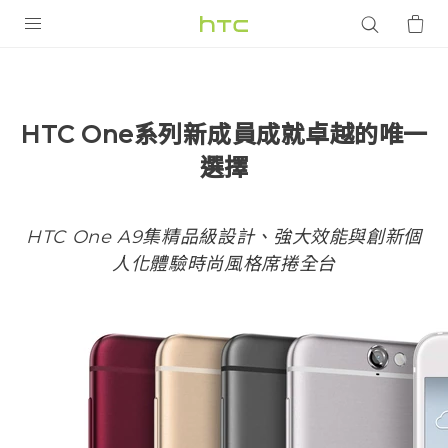
產品
VIVE
HTC One系列新成員成就卓越的唯一
G REIGNS
選擇
智慧型手機
配件
HTC One A9集精品級設計、強大效能與創新個
人化體驗時尚風格席捲全台
VIVERSE
優惠專區
焦點訊息
銷售門市
校園專案
銷售通路
支援服務
企業採購
VIVELAND