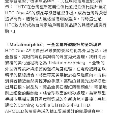
全球智慧型手機領導品牌HTC北亞區總經理董俊良表
示：「HTC在台灣重新定義性價比並把性價比提升至如
HTC One A9的精品等級智慧型手機，成為台灣消費者
追求時尚，體現個人風格最聰明的選擇，同時這也是
HTC致力於成為台灣家喻戶曉優質品牌的具體承諾與行
動。」
「Metalmorphics」－全金屬外型設計的全新境界
HTC One A9將自然界最美的景緻幻化為外型色彩，堆
疊豐富、亮眼的調色與獨特的俐落拋光處理，我們將此
繁複的美化過程稱之為「Metalmorphics」。全新的
外型流線設計與細膩的邊框角度處理，在電源鍵周圍以
精準的稜線接合，將螢幕完美鑲嵌於極窄邊框內，提供
消費者接近自然與輕薄的手感。高雅的雙拋光技術打造
1
出月石銀、炭晶灰、黃晶金與石榴紅四種顏色
，輕柔地
刷上細緻的髮絲紋，結合珍珠面的噴砂處理，為智慧型
手機市場樹立最具深度與質感的全新典範。最後，將無
邊框的Corning Gorilla Glass的5吋Full HD
AMOLED玻璃螢幕崁入精工質感設計的金屬機身中，