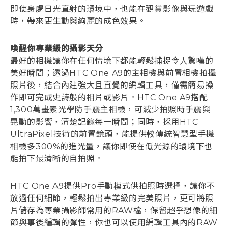
即使身處日光直射的環境中，也能在觀賞影像與玩遊戲
時，帶來更生動與絢麗的成色效果。
喚醒你專業級的攝影天分
最好的相機讓你在任何情境下都能輕鬆捕捉令人驚嘆的
美好瞬間；透過HTC One A9的主相機與前置相機拍攝
照片後，結合內建強大且直覺的編輯工具，僅需簡易操
作即可完成史詩般的相片或影片。HTC One A9搭配
1,300萬畫素光學防手震主相機，可減少拍照時手震與
晃動的影響，清楚記錄每一瞬間；同時，採用HTC
UltraPixel技術的前置鏡頭，能提供較傳統智慧型手機
相機多300%的進光量，讓你即使在低光源的環境下也
能拍下最清晰的自拍照。
HTC One A9提供Pro手動模式供拍照時選擇，讓你不
放過任何細節，輕鬆拍出專業級的完美照片，更可將照
片儲存為專業攝影師常用的RAW檔，保留超乎想像的細
節與事後編輯的彈性，你也可以使用編輯工具內的RAW