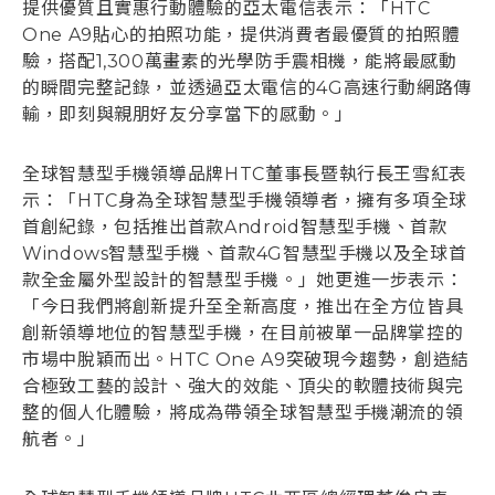
提供優質且實惠行動體驗的亞太電信表示：「HTC
One A9貼心的拍照功能，提供消費者最優質的拍照體
驗，搭配1,300萬畫素的光學防手震相機，能將最感動
的瞬間完整記錄，並透過亞太電信的4G高速行動網路傳
輸，即刻與親朋好友分享當下的感動。」
全球智慧型手機領導品牌HTC董事長暨執行長王雪紅表
示：「HTC身為全球智慧型手機領導者，擁有多項全球
首創紀錄，包括推出首款Android智慧型手機、首款
Windows智慧型手機、首款4G智慧型手機以及全球首
款全金屬外型設計的智慧型手機。」她更進一步表示：
「今日我們將創新提升至全新高度，推出在全方位皆具
創新領導地位的智慧型手機，在目前被單一品牌掌控的
市場中脫穎而出。HTC One A9突破現今趨勢，創造結
合極致工藝的設計、強大的效能、頂尖的軟體技術與完
整的個人化體驗，將成為帶領全球智慧型手機潮流的領
航者。」