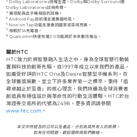
3
Dolby Laboratories授權生產。Dolby與Dolby Surround是
Dolby Laboratories註冊商標。
4
需搭配與此手機相容的耳機。
5
Android Pay目前僅支援美國地區。
6
Now on Tap功能支援會因國家或區域而異。
7
相較於1A充電器。
8
Qualcomm快速充電3.0功能將於未來數月推出。
關於HTC
HTC致力於將智慧融入生活之中，身為全球智慧行動裝
置與科技的創新先驅，自1997年成立以來我們的產品，
如廣受好評的HTC One及Desire智慧型手機系列，在
全球獲獎無數，並立下許多業界第一之標竿，秉持「追
尋卓越止於至善」的核心理念，我們持續為全球消費者
創造具有絕佳設計與革命性的行動生活體驗。HTC於台
灣證券交易所的代號為2498，更多資訊請參閱
www.htc.com
。
本文中所提及的公司以及產品，分別為其所有人的商標。
如有任何問題，歡迎隨時與我們聯絡。