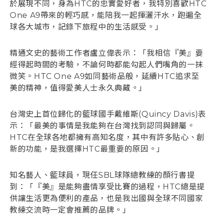
於展現不同，身為HTC的忠實愛好者，我特別喜歡HTC
One A9帶來的輕巧感，能陪我一起揮灑汗水，跑遍全
球各大城市，記錄下旅程中的生活感受。」
精通文史的藝術工作者盧立偉表示：「我相信『美』要
經得起時間的考驗，不論何時都能勾起人們嘴角的一抹
微笑。HTC One A9如同藝術品般，延續HTC追求至
美的精神，值得愛美人士永久典藏。」
台灣史上首位歸化的籃球國手戴維斯(Quincy Davis)表
示：「最美的事情是我能夠在台灣找到認同與歸屬。
HTC在全球各地都擁有高知名度，其中有許多貼心、創
新的功能，是我選擇HTC最重要的原因。」
知名藝人、籃球員，現任SBL球隊總教練的顏行書提
到：「『美』是能夠盡情享受比賽的過程，HTC總是提
供讓生活更為便利的產品，也是我出國與全球不同國家
教練交流時一定會推薦的品牌。」