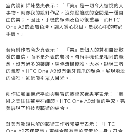
室內設計師陳岳夫表示：「『美』是一切令人愉悅的人
事物。就像我的設計作品，沒有壓迫感的空間是一種自
由的美；。因此，手機的線條及色彩很重要。而HTC
One A9的金屬色澤，讓人賞心悅目，是我心中的時尚
手機。」
藝術創作者商少真表示：「『美』是個人的質和自然散
發的自信，而不是外表的裝扮。時尚手機也是相同的概
念，沒有過多的裝飾，線條流暢優雅、大器，顯現王者
的氣度。HTC One A9沒有張牙舞爪的顏色，展現淡淡
的優雅，卻能吸引眾人目光。」
創作細膩並橫跨平面與裝置的藝術家崔惠宇表示：「藝
術之美往往著重在細節，HTC One A9滑順的手感，完
美展現了科技與藝術的結合。」
對美有獨道見解的藝術工作者郭姿瑩表示：「HTC
One A9不僅智慧，更結合所有美的元素於一身，符合