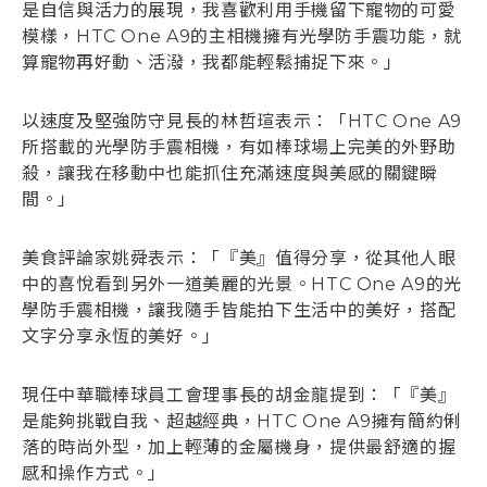
是自信與活力的展現，我喜歡利用手機留下寵物的可愛
模樣，HTC One A9的主相機擁有光學防手震功能，就
算寵物再好動、活潑，我都能輕鬆捕捉下來。」
以速度及堅強防守見長的林哲瑄表示：「HTC One A9
所搭載的光學防手震相機，有如棒球場上完美的外野助
殺，讓我在移動中也能抓住充滿速度與美感的關鍵瞬
間。」
美食評論家姚舜表示：「『美』值得分享，從其他人眼
中的喜悅看到另外一道美麗的光景。HTC One A9的光
學防手震相機，讓我隨手皆能拍下生活中的美好，搭配
文字分享永恆的美好。」
現任中華職棒球員工會理事長的胡金龍提到：「『美』
是能夠挑戰自我、超越經典，HTC One A9擁有簡約俐
落的時尚外型，加上輕薄的金屬機身，提供最舒適的握
感和操作方式。」