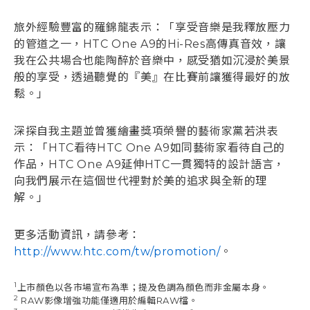
旅外經驗豐富的羅錦龍表示：「享受音樂是我釋放壓力
的管道之一，HTC One A9的Hi-Res高傳真音效，讓
我在公共場合也能陶醉於音樂中，感受猶如沉浸於美景
般的享受，透過聽覺的『美』在比賽前讓獲得最好的放
鬆。」
深探自我主題並曾獲繪畫獎項榮譽的藝術家黨若洪表
示：「HTC看待HTC One A9如同藝術家看待自己的
作品，HTC One A9延伸HTC一貫獨特的設計語言，
向我們展示在這個世代裡對於美的追求與全新的理
解。」
更多活動資訊，請參考：
http://www.htc.com/tw/promotion/
。
1
上市顏色以各市場宣布為準；提及色調為顏色而非金屬本身。
2
RAW影像增強功能僅適用於編輯RAW檔。