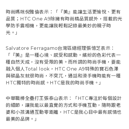
時尚媽咪倪雅倫表示：「『美』能讓生活更愉悅、更有
品質；HTC One A9除擁有時尚精品質感外，搭載的光
學防手震相機，更能讓我輕鬆記錄最美妙的親子時
光。」
Salvatore Ferragamo台灣區總經理張憶芝表示：
「『美』是一種心境、感受和感動。繽紛的色彩代表一
種自然天成，沒有受限的美。而所謂的時尚手機，要能
融入個人Total look，HTC One A9特殊的寶石色澤
與碳晶灰就很時尚，不突兀，通話和滑手機時能有一種
HTC獨特的時尚感。HTC是我的時尚手機。」
中華職棒全壘打王張泰山表示：「HTC專注於每個設計
的細節，讓我能以最直覺的方式和手機互動，隨時跟老
婆和小孩溝通互動零距離，HTC是我心目中最有感情也
最美的品牌。」