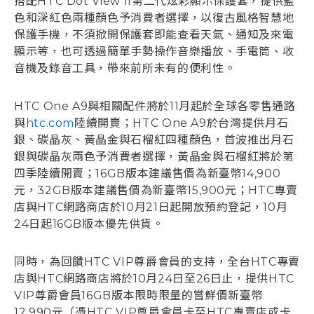
搭配HTC Dot View II第二代炫彩顯示保護套，提供藍
色和深紅色兩種顏色予消費者選擇，以復古風格智慧地
保護手機，不須掀開保護套即能查看天氣、通知及來電
顯示等，也可透過簡單手勢操作音樂播放、手電筒、收
音機及錄音工具，帶來前所未有的便利性。
HTC One A9與相關配件將於11月起於全球各零售通路
與
htc.com
陸續開賣；HTC One A9於台灣提供月石
銀、碳晶灰、黃晶金與石榴紅四種顏色，首波推出月石
銀與碳晶灰兩色予消費者選擇，黃晶金與石榴紅將於第
四季陸續開賣；16GB版本建議售價為新臺幣14,900
元，32GB版本建議售價為新臺幣15,900元；HTC專賣
店與HTC網路商店於10月21日起開放預約登記，10月
24日起16GB版本優先供貨。
同時，為回饋HTC VIP尊爵會員的支持，全台HTC專賣
店與HTC網路商店將於10月24日至26日止，提供HTC
VIP尊爵會員16GB版本限時限量的嘗鮮價新臺幣
12,990元（憑HTC VIP尊爵會員卡至HTC專賣店或卡