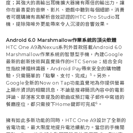
度；其強大的高輸出耳機擴大器擁有兩倍的輸出力，讓
你在最喜愛的音樂、影片、遊戲中聽到每個細節。消費
者可選購擁有高解析音效認證的HTC Pro Studio耳
機，提除降噪外更能帶來令人沉浸的音響效果。
Android 6.0 Marshmallow作業系統的頂尖軟體
HTC One A9為Nexus系列外首款搭載Android 6.0
Marshmallow作業系統的智慧型手機，內建Google
最新的創新技術與直覺操作的HTC Sense；結合全向
性指紋掃描辨識器，Android Pay帶來安全的購物體
5
驗，只需簡單的「點擊、支付、完成」
。另外，
Google全新的Now on Tap功能直覺地為你提供螢幕
上顯示資訊的相關訊息，不論是搜尋簡訊內容中的電影
評論、部落客文章提及的歌曲或預訂電子郵件中寫道的
6
餐廳座位，都只需按下Home鍵即可完成
。
擁有如此多新功能的同時，HTC One A9設計了全新的
省電功能，最大限度地提升電池續航力。當您的手機閒