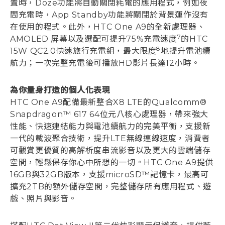
置時，Doze功能將自動關閉耗電的應用程式，例如夜
間充電時，App Standby功能將關閉於背景運作沒有
在使用的程式。此外，HTC One A9的全新處理器、
7
AMOLED 屏幕以及選配可提升75%充電速度
的HTC
8
15W QC2.0快速旅行充電組，最大限度
地提升電池續
航力；一次完整充電後可播放HD影片長達12小時。
為你量身打造的個人化表現
HTC One A9配備最新整合X8 LTE的Qualcomm®
Snapdragon™ 617 64位元八核心處理器，帶來強大
性能、快速連結能力與電池續航力的完美平衡，支援新
一代的載波聚合技術，提升LTE無線連線速度，消費者
可觀賞更優質的高解析度串流影音以及更大的雲端儲存
空間，輕鬆保存你心中所想的一切。HTC One A9提供
16GB與32GB版本，支援microSD™記憶卡，最高可
擴充2TB的額外儲存空間，完整儲存所有應用程式、遊
戲、照片與影音。