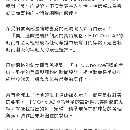
我對『美』的見解，不僅美更融入生活，相信將成為喜
愛美麗事物的人們最聰明的夥伴。」
深受網友與潮流雜誌喜愛的潮流職人郭百白表示：
「『美』應該是屬於個人的獨特風格，HTC One A9的
時尚外型可輕鬆成為任何穿搭中最奪目的焦點，是喜歡
時尚潮流的年輕人的最佳選擇。」
風靡網路的父女檔喬爸提到：「HTC One A9細緻的手
感、平衡的重量與簡約的時尚設計，相信將會是手機中
的經典代表，讓喬喬能有最美的陪伴。」
素有滑球王子稱號的投手陽建福表示：「簡單是我對美
的要求，HTC One A9輕巧俐落的設計與完美圓潤的弧
線，就像我投出的每一顆球，精準地落在好球帶的各個
角落，透露出充滿細膩的質感。」