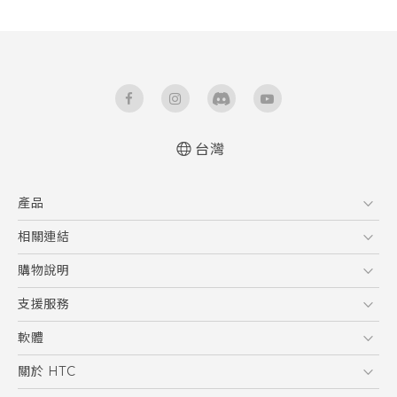
台灣
產品
5G
相關連結
智慧型手機
HTC Research
購物說明
配件
購物須知
支援服務
VIVE
訂單管理
到府收送維修服務
軟體
付款方式
服務中心資訊
應用程式
關於 HTC
售後服務
客戶服務佈告欄
手機功能