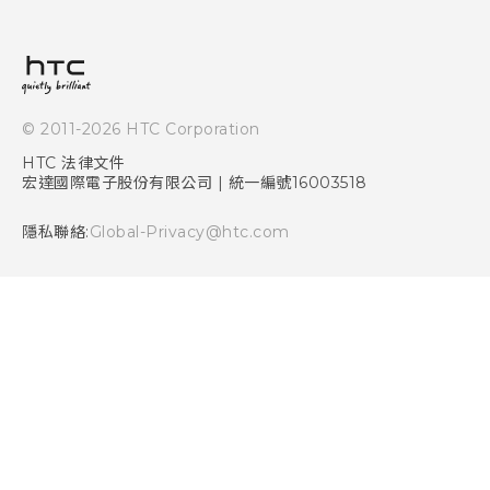
ESG
常見問題
產品有限保固說明
相機工具
新聞稿
HTC Sync Manager
投資人
加入 HTC
© 2011-2026 HTC Corporation
隱私權政策
HTC 法律文件
產品安全性
宏達國際電子股份有限公司 | 統一編號16003518
Cookie
隱私聯絡:
Global-Privacy@htc.com
Security and Privacy Whitepaper