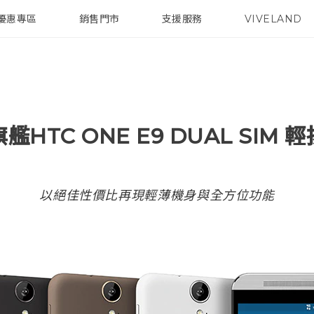
優惠專區
銷售門市
支援服務
VIVELAND
焦點訊息
智慧型手機
校園專案
銷售通路
配件
企業採購
艦HTC ONE E9 DUAL SIM 
以絕佳性價比再現輕薄機身與全方位功能