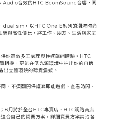
 Audio音效的HTC BoomSound音響，同
al sim，以HTC One E系列的潮流時尚
供絕佳性能與高性價比，將工作、朋友、生活與家庭
網，提供你高效多工處理與極速飆網體驗。HTC
l技術的前置相機，更能在低光源環境中拍出你的自信
，打造出立體環繞的聽覺震撼。
也能與眾不同，不須翻開保護套即能遊戲、查看時間、
0元；8月將於全台HTC專賣店、HTC網路商店
最適合自己的資費方案，詳細資費方案請洽各