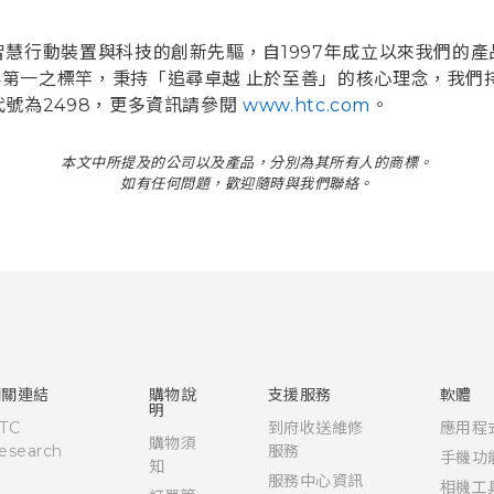
行動裝置與科技的創新先驅，自1997年成立以來我們的產品，如
第一之標竿，秉持「追尋卓越 止於至善」的核心理念，我們
號為2498，更多資訊請參閱
www.htc.com
。
本文中所提及的公司以及產品，分別為其所有人的商標。
如有任何問題，歡迎隨時與我們聯絡。
相關連結
購物說
支援服務
軟體
明
TC
到府收送維修
應用程
購物須
esearch
服務
手機功
知
服務中心資訊
相機工