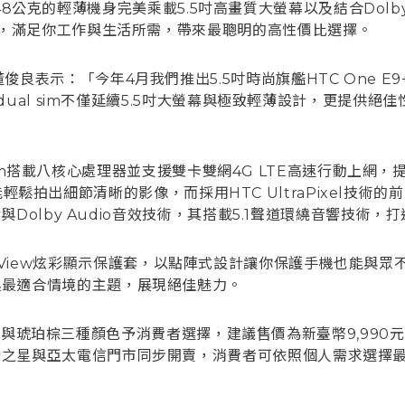
，以148公克的輕薄機身完美乘載5.5吋高畫質大螢幕以及結合Dolby
網路，滿足你工作與生活所需，帶來最聰明的高性價比選擇。
示：「今年4月我們推出5.5吋時尚旗艦HTC One E9+ du
9 dual sim不僅延續5.5吋大螢幕與極致輕薄設計，更提
」
ual sim搭載八核心處理器並支援雙卡雙網4G LTE高速行動上
素主相機能輕鬆拍出細節清晰的影像，而採用HTC UltraPixe
響與Dolby Audio音效技術，其搭載5.1聲道環繞音響技術
HTC Dot View炫彩顯示保護套，以點陣式設計讓你保護手機
換最適合情境的主題，展現絕佳魅力。
白、石墨黑與琥珀棕三種顏色予消費者選擇，建議售價為新臺幣9,99
灣之星與亞太電信門市同步開賣，消費者可依照個人需求選擇