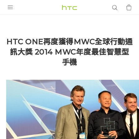
產品
VIVE
HTC ONE再度獲得MWC全球行動通
G REIGNS
訊大獎 2014 MWC年度最佳智慧型
智慧型手機
手機
配件
VIVERSE
優惠專區
焦點訊息
銷售門市
校園專案
銷售通路
支援服務
企業採購
VIVELAND