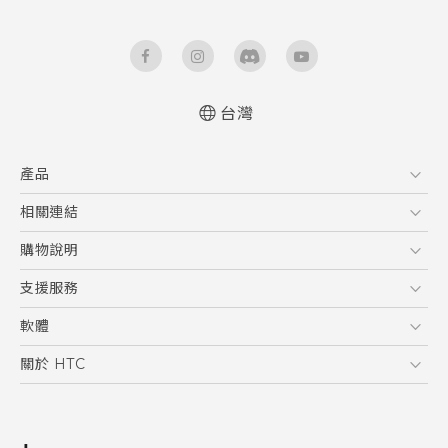
台灣
產品
5G
相關連結
智慧型手機
HTC Research
購物說明
配件
購物須知
支援服務
VIVE
訂單管理
到府收送維修服務
軟體
付款方式
服務中心資訊
應用程式
關於 HTC
售後服務
客戶服務佈告欄
手機功能
ESG
常見問題
產品有限保固說明
相機工具
新聞稿