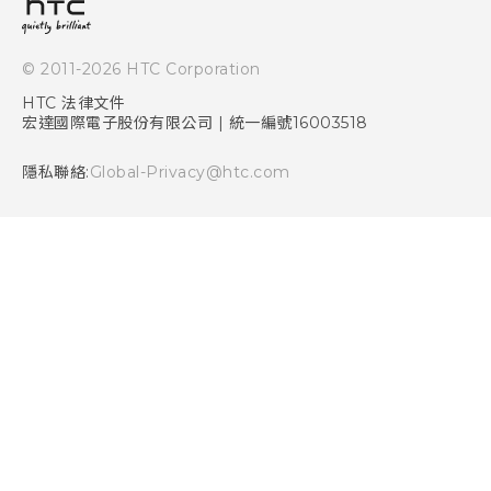
HTC Sync Manager
投資人
加入 HTC
© 2011-2026 HTC Corporation
隱私權政策
HTC 法律文件
產品安全性
宏達國際電子股份有限公司 | 統一編號16003518
Cookie
隱私聯絡:
Global-Privacy@htc.com
Security and Privacy Whitepaper