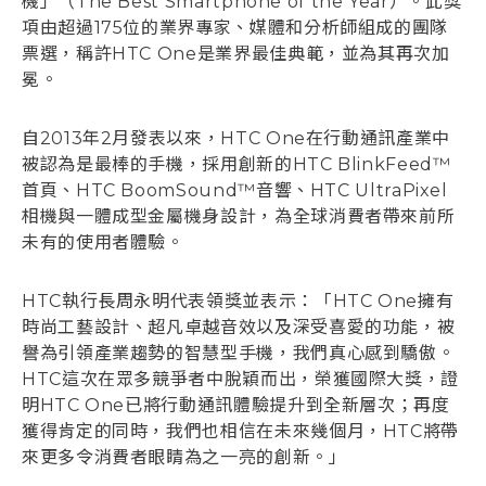
機」（The Best Smartphone of the Year）。此獎
項由超過175位的業界專家、媒體和分析師組成的團隊
票選，稱許HTC One是業界最佳典範，並為其再次加
冕。
自2013年2月發表以來，HTC One在行動通訊產業中
被認為是最棒的手機，採用創新的HTC BlinkFeed™
首頁、HTC BoomSound™音響、HTC UltraPixel
相機與一體成型金屬機身設計，為全球消費者帶來前所
未有的使用者體驗。
HTC執行長周永明代表領獎並表示：「HTC One擁有
時尚工藝設計、超凡卓越音效以及深受喜愛的功能，被
譽為引領產業趨勢的智慧型手機，我們真心感到驕傲。
HTC這次在眾多競爭者中脫穎而出，榮獲國際大獎，證
明HTC One已將行動通訊體驗提升到全新層次；再度
獲得肯定的同時，我們也相信在未來幾個月，HTC將帶
來更多令消費者眼睛為之一亮的創新。」