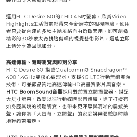
製作出令人驚豔的精彩作品。
運用HTC Desire 601的qHD 4.5吋螢幕，欣賞Video
Highlights生活微電影帶來全新層次的相機體驗，使用
者只要從內建的多種主題風格自由選擇套用，即可創造
精彩的30秒蒙太奇拼貼剪輯的視覺藝術影片，還能立即
上傳分享為回憶加分。
高速傳輸、隨時瀏覽與即刻分享
HTC Desire 601搭載Qualcomm® Snapdragon™
400 1.4GHz雙核心處理器，支援4G LTE行動無線寬頻
技術，可兼顧品質地高速傳輸HD高畫質影片與音樂。
HTC BoomSound音響
採用雙前置立體揚聲器、搭配
大尺寸螢幕，改變以往行動媒體影音體驗。除了打造宛
如身歷其境的視聽饗宴，也帶來更渾厚與清晰的震撼美
聲，讓你將「大螢幕、立體聲」的家庭娛樂體驗隨時隨
地輕鬆帶著走。