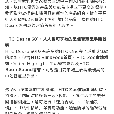
式，如今我們再度改變大眾對中階與入門款市場原有認
知，以HTC優質的產品與功能為市場立下更高的標竿。
我們致力於提供市場最具創新性的產品組合，擁有平易
近人的價格以及精湛出色的功能與品質，這也讓HTC
Desire系列成為超值首選的代名詞。」
HTC Desire 601：人人皆可享有的超值智慧型手機首
選
HTC Desire 601擁有許多讓HTC One在全球獲獎無數
的功能，包含
HTC BlinkFeed首頁
、
HTC Zoe實境相
簿
、Video Highlights生活微電影以及
HTC
BoomSound音響
，可說是目前市場上表現最優異的
中階智慧型手機。
透過5百萬畫素的主相機運用
HTC Zoe實境相簿
功能，
拍攝照片的同時也錄製一段3秒影片，讓生活中的美好
回憶栩栩如生，還可進行「連拍合成」、「最佳表
情」、「物件移除」等實用功能，透過簡單的編輯就能