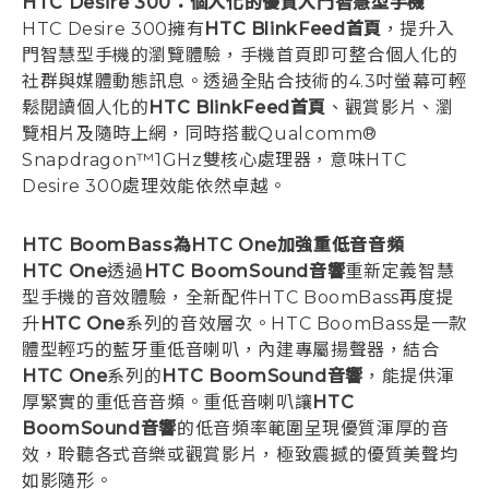
HTC Desire 300：個人化的優質入門智慧型手機
HTC Desire 300擁有
HTC BlinkFeed首頁
，提升入
門智慧型手機的瀏覽體驗，手機首頁即可整合個人化的
社群與媒體動態訊息。透過全貼合技術的4.3吋螢幕可輕
鬆閱讀個人化的
HTC BlinkFeed首頁
、觀賞影片、瀏
覽相片及隨時上網，同時搭載Qualcomm®
Snapdragon™1GHz雙核心處理器，意味HTC
Desire 300處理效能依然卓越。
HTC BoomBass為HTC One加強重低音音頻
HTC One
透過
HTC BoomSound音響
重新定義智慧
型手機的音效體驗，全新配件HTC BoomBass再度提
升
HTC One
系列的音效層次。HTC BoomBass是一款
體型輕巧的藍牙重低音喇叭，內建專屬揚聲器，結合
HTC One
系列的
HTC BoomSound音響
，能提供渾
厚緊實的重低音音頻。重低音喇叭讓
HTC
BoomSound音響
的低音頻率範圍呈現優質渾厚的音
效，聆聽各式音樂或觀賞影片，極致震撼的優質美聲均
如影隨形。