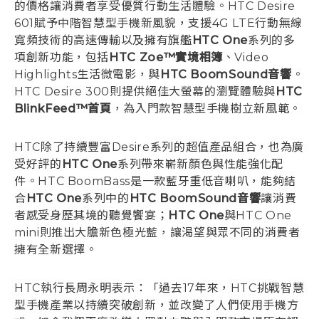
的價格讓消費者享受優質行動生活體驗。HTC Desire
601賦予中階智慧型手機新風貌，支援4G LTE行動無線
寬頻技術的高速傳輸以及擁有旗艦
HTC One
系列的多
項創新功能，包括
HTC Zoe™實境相簿
、Video
Highlights生活微電影，與
HTC BoomSound音響
。
HTC Desire 300則提供絕佳大螢幕的瀏覽體驗與
HTC
BlinkFeed™首頁
，為入門款智慧型手機樹立新風範。
HTC除了持續豐富Desire系列的超值產品組合，也為廣
受好評的
HTC One
系列帶來嶄新顏色與性能強化配
件。HTC BoomBass是一款藍牙重低音喇叭，能夠結
合
HTC One
系列中的
HTC BoomSound音響
讓消費
者感受身歷其境的聽覺饗宴；
HTC One
與HTC One
mini則推出大膽新色極光藍，讓渴望與眾不同的消費者
擁有全新選擇。
HTC執行長周永明表示：「過去17年來，HTC挑戰智慧
型手機產業以持續突破創新，並改變了人們使用手機方