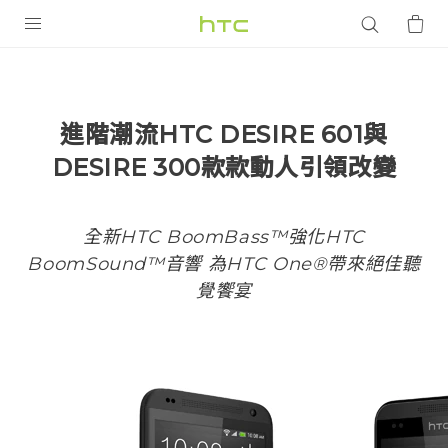
產品
VIVE
進階潮流HTC DESIRE 601與
G REIGNS
DESIRE 300款款動人引領改變
智慧型手機
配件
全新HTC BoomBass™強化HTC
BoomSound™音響 為HTC One®帶來絕佳聽
VIVERSE
覺饗宴
優惠專區
焦點訊息
銷售門市
校園專案
銷售通路
支援服務
企業採購
VIVELAND