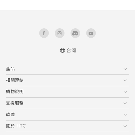
台灣
產品
5G
相關連結
智慧型手機
HTC Research
購物說明
配件
購物須知
支援服務
VIVE
訂單管理
到府收送維修服務
軟體
付款方式
服務中心資訊
應用程式
關於 HTC
售後服務
客戶服務佈告欄
手機功能