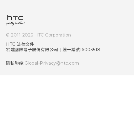
ESG
常見問題
產品有限保固說明
相機工具
新聞稿
HTC Sync Manager
投資人
加入 HTC
© 2011-2026 HTC Corporation
隱私權政策
HTC 法律文件
產品安全性
宏達國際電子股份有限公司 | 統一編號16003518
Cookie
隱私聯絡:
Global-Privacy@htc.com
Security and Privacy Whitepaper