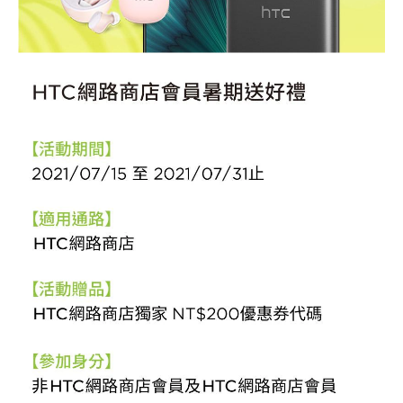
送
登入
好
禮
|
HTC
台
灣