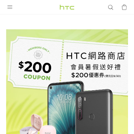
HTC
網
產品
VIVE
路
G REIGNS
商
智慧型手機
店
配件
會
VIVERSE
優惠專區
員
焦點訊息
銷售門市
暑
校園專案
銷售通路
支援服務
期
企業採購
VIVELAND