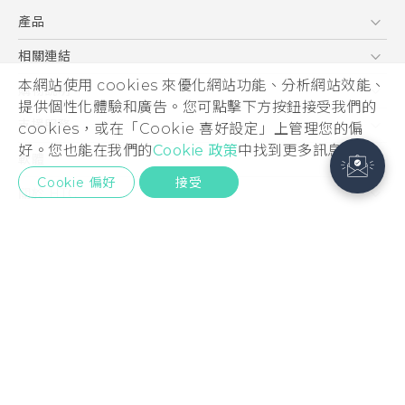
產品
5G
相關連結
智慧型手機
本網站使用 cookies 來優化網站功能、分析網站效能、
HTC Research
購物說明
提供個性化體驗和廣告。您可點擊下方按鈕接受我們的
配件
購物須知
支援服務
cookies，或在「Cookie 喜好設定」上管理您的偏
VIVE
訂單管理
好。您也能在我們的
Cookie 政策
中找到更多訊息。
到府收送維修服務
軟體
付款方式
Cookie 偏好
接受
服務中心資訊
應用程式
關於 HTC
售後服務
客戶服務佈告欄
手機功能
ESG
常見問題
產品有限保固說明
相機工具
新聞稿
HTC Sync Manager
投資人
加入 HTC
© 2011-2026 HTC Corporation
隱私權政策
HTC 法律文件
產品安全性
宏達國際電子股份有限公司 | 統一編號16003518
Cookie