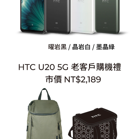
包
+保
溫
餐
袋
(市
價
NT$2,189)；
11/7-