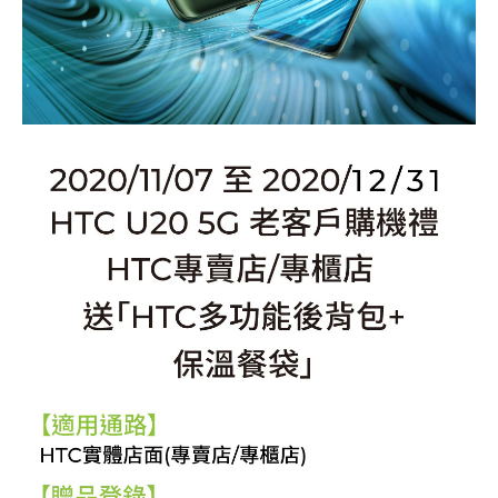
戶
登入
購
機
禮！
11/7-
11/30
購
買
HTC