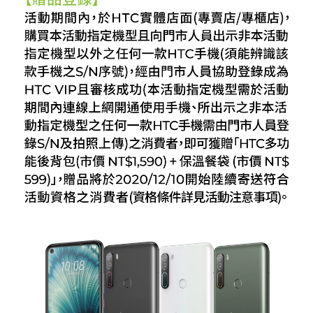
U20
5G
登
錄
送
HTC
後
背