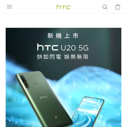
【HTC
專
產品
VIVE
賣
G REIGNS
店/
智慧型手機
專
配件
櫃
VIVERSE
優惠專區
店】
焦點訊息
銷售門市
老
校園專案
銷售通路
支援服務
客
企業採購
VIVELAND