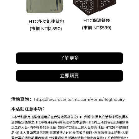
11/11
加
碼
送
了解更多
運
立即購買
動
藍
牙
耳