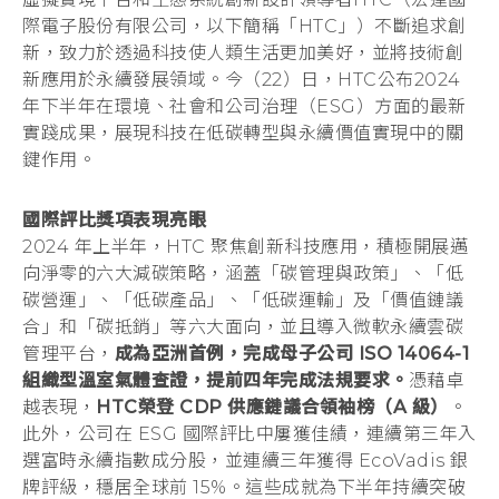
際電子股份有限公司，以下簡稱「HTC」）不斷追求創
技
登入
新，致力於透過科技使人類生活更加美好，並將技術創
新應用於永續發展領域。今（22）日，HTC公布2024
推
年下半年在環境、社會和公司治理（ESG）方面的最新
實踐成果，展現科技在低碳轉型與永續價值實現中的關
動
鍵作用。
低
國際評比獎項表現亮眼
2024 年上半年，HTC 聚焦創新科技應用，積極開展邁
碳
向淨零的六大減碳策略，涵蓋「碳管理與政策」、「低
碳營運」、「低碳產品」、「低碳運輸」及「價值鏈議
轉
合」和「碳抵銷」等六大面向，並且導入微軟永續雲碳
管理平台，
成為亞洲首例，完成母子公司 ISO 14064-1
型，
組織型溫室氣體查證，提前四年完成法規要求。
憑藉卓
越表現，
HTC榮登 CDP 供應鏈議合領袖榜（A 級）
。
榮
此外，公司在 ESG 國際評比中屢獲佳績，連續第三年入
選富時永續指數成分股，並連續三年獲得 EcoVadis 銀
獲
牌評級，穩居全球前 15%。這些成就為下半年持續突破