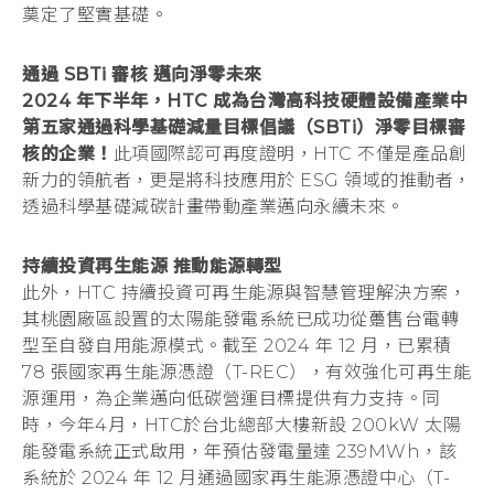
奠定了堅實基礎。
國
通過 SBTi 審核 邁向淨零未來
內
2024 年下半年，HTC 成為台灣高科技硬體設備產業中
第五家通過科學基礎減量目標倡議（SBTi）淨零目標審
外
核的企業！
此項國際認可再度證明，HTC 不僅是產品創
新力的領航者，更是將科技應用於 ESG 領域的推動者，
透過科學基礎減碳計畫帶動產業邁向永續未來。
多
項
持續投資再生能源 推動能源轉型
此外，HTC 持續投資可再生能源與智慧管理解決方案，
其桃園廠區設置的太陽能發電系統已成功從躉售台電轉
大
型至自發自用能源模式。截至 2024 年 12 月，已累積
78 張國家再生能源憑證（T-REC），有效強化可再生能
獎，
源運用，為企業邁向低碳營運目標提供有力支持。同
時，今年4月，HTC於台北總部大樓新設 200kW 太陽
邁
能發電系統正式啟用，年預估發電量達 239MWh，該
系統於 2024 年 12 月通過國家再生能源憑證中心（T-