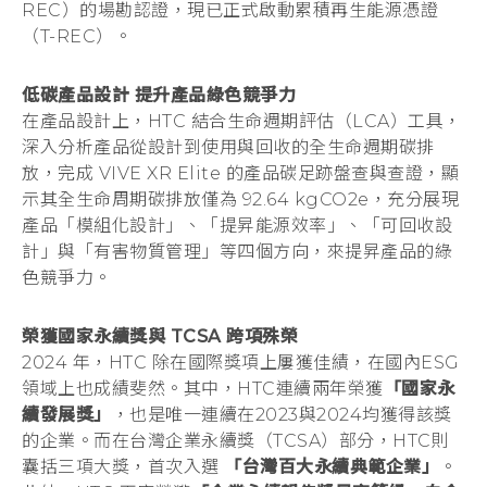
向
REC）的場勘認證，現已正式啟動累積再生能源憑證
（T-REC）。
淨
低碳產品設計 提升產品綠色競爭力
零
在產品設計上，HTC 結合生命週期評估（LCA）工具，
深入分析產品從設計到使用與回收的全生命週期碳排
新
放，完成 VIVE XR Elite 的產品碳足跡盤查與查證，顯
示其全生命周期碳排放僅為 92.64 kgCO2e，充分展現
時
產品「模組化設計」、「提昇能源效率」、「可回收設
計」與「有害物質管理」等四個方向，來提昇產品的綠
代
色競爭力。
榮獲國家永續獎與 TCSA 跨項殊榮
2024 年，HTC 除在國際獎項上屢獲佳績，在國內ESG
領域上也成績斐然。其中，HTC連續兩年榮獲
「國家永
續發展獎」
，也是唯一連續在2023與2024均獲得該獎
的企業。而在台灣企業永續獎（TCSA）部分，HTC則
囊括三項大獎，首次入選
「台灣百大永續典範企業」
。