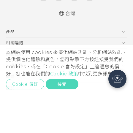
台灣
產品
5G
相關連結
智慧型手機
本網站使用 cookies 來優化網站功能、分析網站效能、
HTC Research
購物說明
提供個性化體驗和廣告。您可點擊下方按鈕接受我們的
配件
購物須知
支援服務
cookies，或在「Cookie 喜好設定」上管理您的偏
VIVE
訂單管理
好。您也能在我們的
Cookie 政策
中找到更多訊息。
到府收送維修服務
軟體
付款方式
Cookie 偏好
接受
服務中心資訊
應用程式
關於 HTC
售後服務
客戶服務佈告欄
手機功能
ESG
常見問題
產品有限保固說明
相機工具
新聞稿
HTC Sync Manager
投資人
加入 HTC
© 2011-2026 HTC Corporation