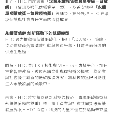
此外，HTC 再度榮獲
「企業永續報告獎最高等級－白金
級」
（資訊及通訊傳播業第二類），及首次獲得
「永續
單項績效獎－氣候領袖獎」
等殊榮，充分展現 HTC 在環
境保護與社會責任方面的深耕成果。
永續價值鏈 創新驅動下的低碳轉型
HTC 致力推動價值鏈低碳化，採用「以大帶小」策略，
協助供應商落實減碳行動與技術升級，打造全面低碳的
供應生態鏈。
同時，HTC 善用 XR 技術與 VIVERSE 虛擬平台，加速
推動智慧教育、數位永續文化與虛擬辦公模式，為企業
與社會提供創新的低碳解決方案，將科技的無限可能性
注入永續發展的願景中。
未來，HTC 將持續以創新科技為核心，實現低碳轉型與
永續價值鏈的雙重目標，攜手產業與社會共同突破永續
發展界限。HTC 深信，科技的力量不僅在於驅動未來產