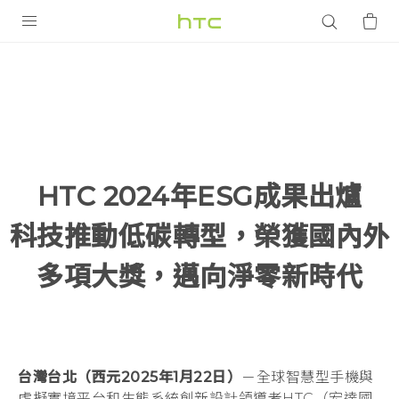
HTC
2024
產品
VIVE
年
G REIGNS
ESG
智慧型手機
HTC 2024年ESG成果出爐
成
配件
科技推動低碳轉型，榮獲國內外
果
VIVERSE
多項大獎，邁向淨零新時代
優惠專區
出
焦點訊息
銷售門市
爐
校園專案
銷售通路
支援服務
科
台灣台北（西元2025年1月22日）
－全球智慧型手機與
企業採購
VIVELAND
虛擬實境平台和生態系統創新設計領導者HTC（宏達國