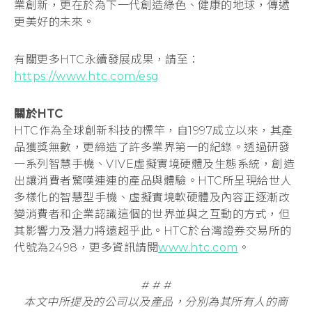
業創新，更在於為下一代創造綠色、健康的地球，傳遞
更美好的未來。
有關更多HTC永續發展成果，請至：
https://www.htc.com/esg
關於HTC
HTC作為全球創新科技的標竿，自1997成立以來，其產
品獲獎無數，更締造了許多業界第一的紀錄。透過研發
一系列智慧手機、VIVE虛擬實境硬體及生態系統，創造
出讓消費者驚嘆連連的產品與體驗。HTC所呈現給世人
多樣化的智慧型手機、虛擬實境軟硬體及內容正逐漸改
變消費者和企業認識這個的世界並與之互動的方式，但
其影響力及潛力將遠超乎此。HTC於台灣證券交易所的
代號為2498，更多資訊請閱
www.htc.com
。
# # #
本文中所提及的公司以及產品，分別為其所有人的商