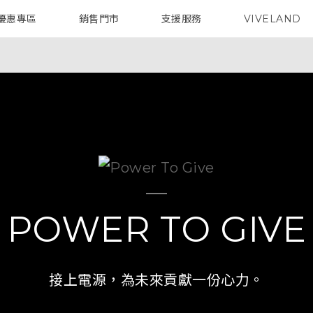
優惠專區
銷售門市
支援服務
VIVELAND
焦點訊息
智慧型手機
校園專案
銷售通路
配件
企業採購
POWER TO GIVE
接上電源，為未來貢獻一份心力。