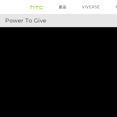
Power
產品
VIVERSE
VIVE
G REIGNS
To
Power To Give
Give
|
HTC
台
灣