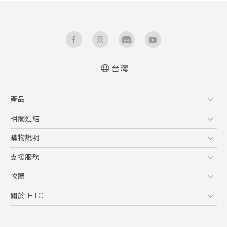
台灣
產品
5G
相關連結
智慧型手機
HTC Research
購物說明
配件
購物須知
支援服務
VIVE
訂單管理
到府收送維修服務
軟體
付款方式
服務中心資訊
應用程式
關於 HTC
售後服務
客戶服務佈告欄
手機功能
ESG
常見問題
產品有限保固說明
相機工具