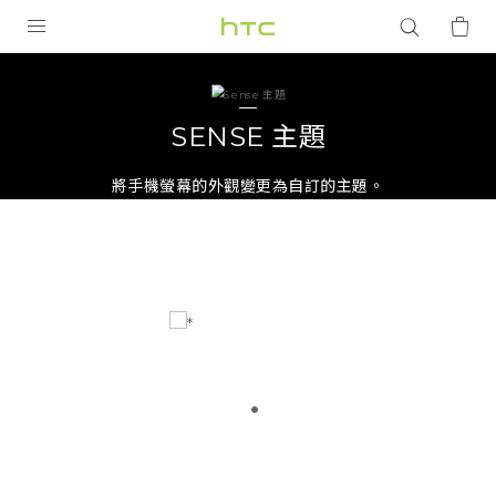
Sense
主
產品
VIVE
題
SENSE 主題
G REIGNS
|
將手機螢幕的外觀變更為自訂的主題。
智慧型手機
HTC
配件
台
VIVERSE
優惠專區
灣
焦點訊息
銷售門市
校園專案
銷售通路
支援服務
企業採購
VIVELAND