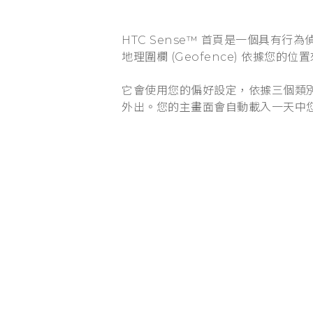
HTC Sense™ 首頁是一個具有
地理圍欄 (Geofence) 依據您
它會使用您的偏好設定，依據三個類
外出。您的主畫面會自動載入一天中