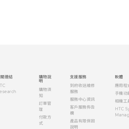
相關連結
購物說
支援服務
軟體
明
TC
到府收送維修
應用程
購物須
esearch
服務
手機功
知
服務中心資訊
相機工
訂單管
客戶服務佈告
HTC S
理
欄
Manag
付款方
產品有限保固
式
說明