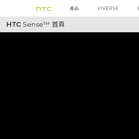
HTC
產品
VIVERSE
VIVE
G REIGNS
Sense™
HTC
Sense™ 首頁
首
頁
|
HTC
台