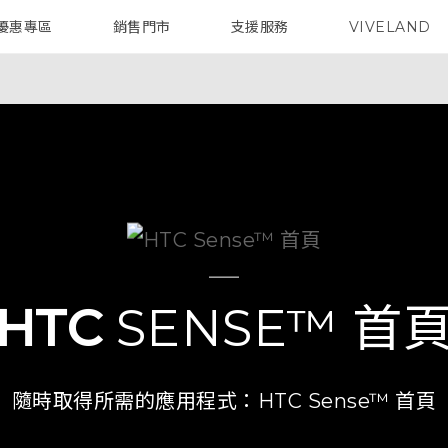
優惠專區
銷售門市
支援服務
VIVELAND
焦點訊息
智慧型手機
校園專案
銷售通路
配件
企業採購
HTC
SENSE™ 首
隨時取得所需的應用程式：HTC Sense™ 首頁