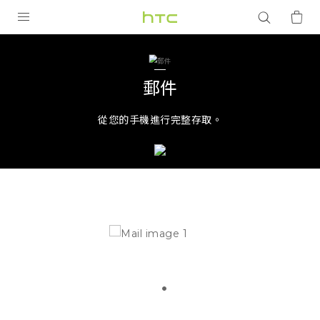
郵
件
產品
VIVE
|
郵件
G REIGNS
HTC
從您的手機進行完整存取。
智慧型手機
台
配件
灣
VIVERSE
優惠專區
焦點訊息
銷售門市
校園專案
銷售通路
支援服務
企業採購
VIVELAND