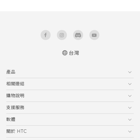
台灣
產品
5G
相關連結
智慧型手機
HTC Research
購物說明
配件
購物須知
支援服務
VIVE
訂單管理
到府收送維修服務
軟體
付款方式
服務中心資訊
應用程式
關於 HTC
售後服務
客戶服務佈告欄
手機功能