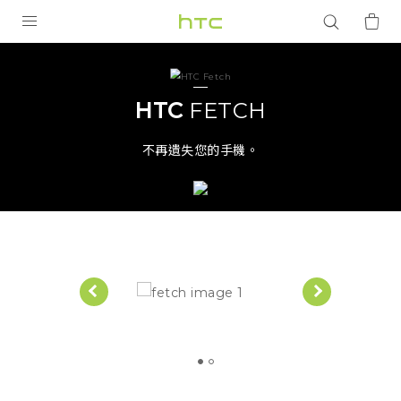
HTC
Fetch
產品
VIVE
|
HTC
FETCH
G REIGNS
HTC
不再遺失您的手機。
智慧型手機
台
配件
灣
VIVERSE
優惠專區
焦點訊息
銷售門市
校園專案
銷售通路
支援服務
企業採購
VIVELAND