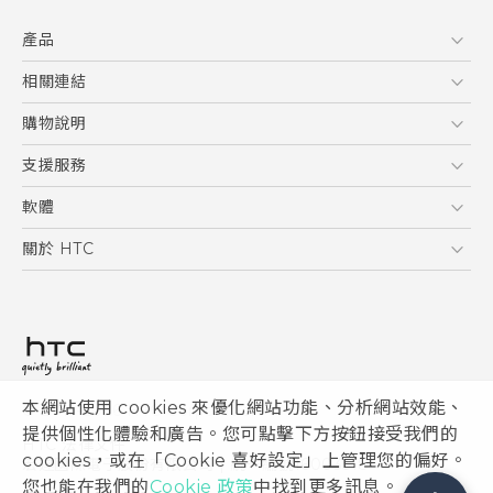
產品
5G
相關連結
智慧型手機
HTC Research
購物說明
配件
購物須知
支援服務
VIVE
訂單管理
到府收送維修服務
軟體
付款方式
服務中心資訊
應用程式
關於 HTC
售後服務
客戶服務佈告欄
手機功能
ESG
常見問題
產品有限保固說明
相機工具
新聞稿
HTC Sync Manager
投資人
加入 HTC
本網站使用 cookies 來優化網站功能、分析網站效能、
© 2011-2026 HTC Corporation
隱私權政策
提供個性化體驗和廣告。您可點擊下方按鈕接受我們的
HTC 法律文件
產品安全性
cookies，或在「Cookie 喜好設定」上管理您的偏好。
宏達國際電子股份有限公司 | 統一編號16003518
您也能在我們的
Cookie 政策
中找到更多訊息。
Cookie