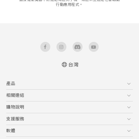
行動應用程式。
台灣
產品
5G
相關連結
智慧型手機
HTC Research
購物說明
配件
購物須知
支援服務
VIVE
訂單管理
到府收送維修服務
軟體
付款方式