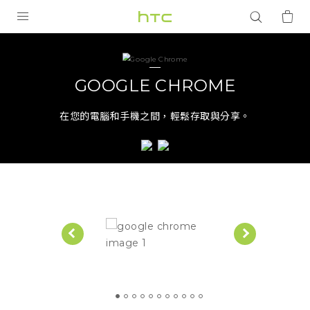
Google
Chrome
產品
VIVE
|
GOOGLE CHROME
G REIGNS
HTC
在您的電腦和手機之間，輕鬆存取與分享。
智慧型手機
台
配件
灣
VIVERSE
優惠專區
焦點訊息
銷售門市
校園專案
銷售通路
支援服務
企業採購
VIVELAND