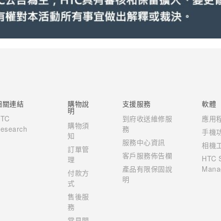
相關連結
購物說
支援服務
軟體
明
HTC
到府收送維修服
應用
購物須
esearch
務
手機
知
服務中心資訊
相機
訂單管
客戶服務佈告欄
HTC 
理
產品有限保固說
Mana
付款方
明
式
售後服
務
常見問