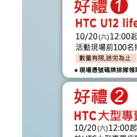
體
驗
會!
|
HTC
台
灣