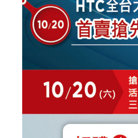
背
精
彩
10/20
首
賣
搶
先