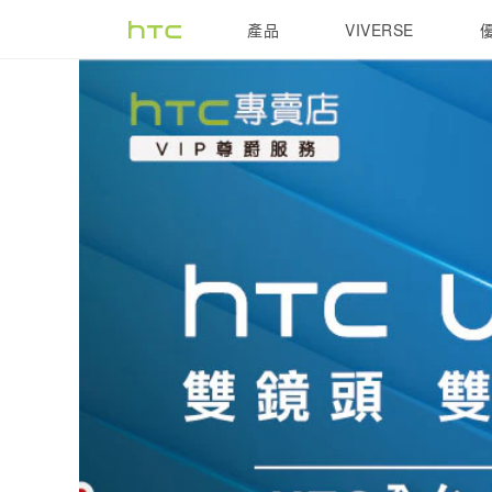
HTC
產品
VIVERSE
VIVE
G REIGNS
U12
life
雙
鏡
頭
雙