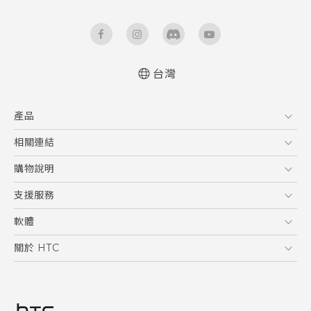
台灣
產品
5G
相關連結
智慧型手機
HTC Research
購物說明
配件
購物須知
支援服務
VIVE
訂單管理
到府收送維修服務
軟體
付款方式
服務中心資訊
應用程式
關於 HTC
售後服務
客戶服務佈告欄
手機功能
ESG
常見問題
產品有限保固說明
相機工具
新聞稿
HTC Sync Manager