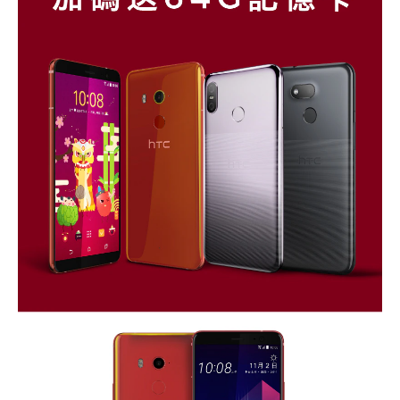
回
登入
饋
加
碼
登
錄
送
64G
記