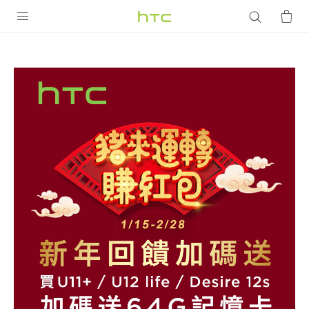
【豬
來
產品
VIVE
運
G REIGNS
轉
智慧型手機
賺
配件
紅
VIVERSE
優惠專區
包】
焦點訊息
銷售門市
新
校園專案
銷售通路
支援服務
年
企業採購
VIVELAND