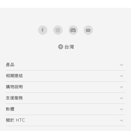
台灣
產品
5G
相關連結
智慧型手機
HTC Research
購物說明
配件
購物須知
支援服務
VIVE
訂單管理
到府收送維修服務
軟體
付款方式
服務中心資訊
應用程式
關於 HTC
售後服務
客戶服務佈告欄
手機功能
ESG