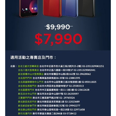
時
登入
回
饋