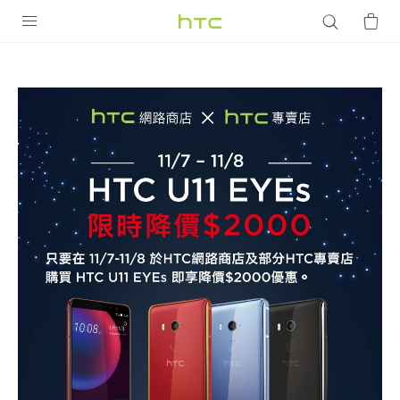
雙
11
產品
VIVE
搶
G REIGNS
先
智慧型手機
購!
配件
HTC
VIVERSE
優惠專區
U11
焦點訊息
銷售門市
EYEs
校園專案
銷售通路
支援服務
限
企業採購
VIVELAND