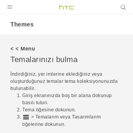
ÜRÜNLER
Themes
VIVE
G REIGNS
< < Menu
AKILLI TELEFONLAR
Temalarınızı bulma
VIVERSE
İndirdiğiniz, yer imlerine eklediğiniz veya
oluşturduğunuz temalar tema koleksiyonunuzda
DESTEK
bulunabilir.
Giriş
ekranınızda boş bir alana dokunup
basılı tutun.
Tema
öğesine dokunun.
>
Temalarım
veya
Tasarımlarım
öğelerine dokunun.