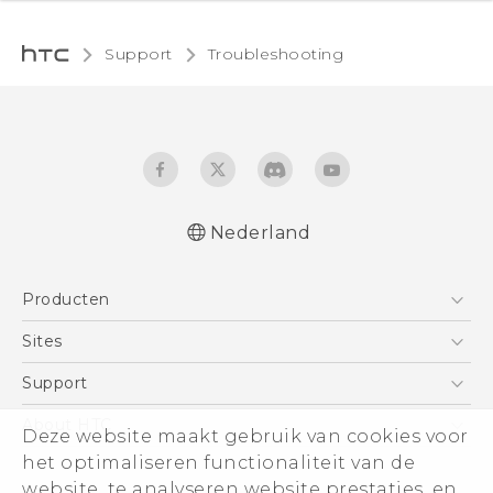
Support
Troubleshooting‎
Nederland
Producten
Telefoons
Sites
5G
HTC Vive
Support
Vive
HTC Dev
Support
About HTC
Deze website maakt gebruik van cookies voor
Accessoires
Aan de slag
Support voor eCommerce
het optimaliseren functionaliteit van de
ESG
website, te analyseren website prestaties, en