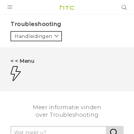
PRODUCTEN
Troubleshooting‎
VIVE
Handleidingen
G REIGNS
TELEFOONS
< < Menu
ACCESSOIRES
AANBIEDINGEN
HTC Club
SUPPORT
HTC-apparaten & -accessoires
Meer informatie vinden
VIVERSE
over Troubleshooting
Aanmelden