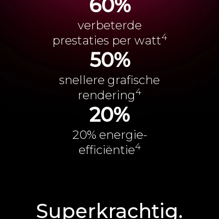
60%
verbeterde
4
prestaties per watt
50%
snellere grafische
4
rendering
20%
20% energie-
4
efficiëntie
Superkrachtig.