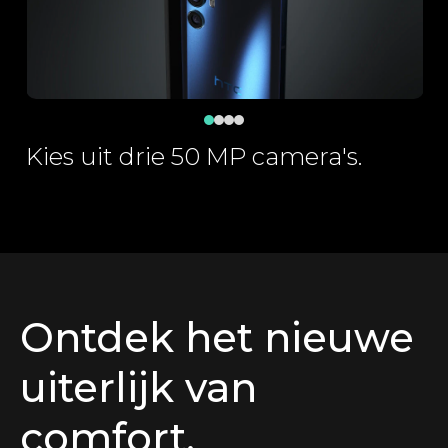
Kies uit drie 50 MP camera's.
La
ed
Ontdek het nieuwe
uiterlijk van
comfort.