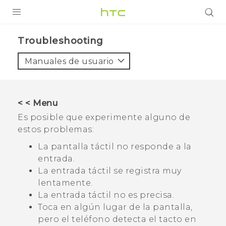
PRODUCTOS
Troubleshooting‎
VIVE
Manuales de usuario
G REIGNS
SMARTPHONES
< < Menu
ACCESORIO
Es posible que experimente alguno de
estos problemas:
VIVERSE
La pantalla táctil no responde a la
AYUDA
entrada.
La entrada táctil se registra muy
HTC Devices & Accessories
lentamente.
La entrada táctil no es precisa.
Video Tutorials
Toca en algún lugar de la pantalla,
pero el teléfono detecta el tacto en