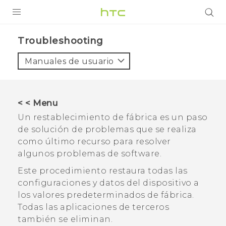
PRODUCTOS
Troubleshooting‎
VIVE
Manuales de usuario
G REIGNS
SMARTPHONES
< < Menu
ACCESORIO
Un restablecimiento de fábrica
es un paso
de solución de problemas que se realiza
VIVERSE
como último recurso
para resolver
algunos problemas de software.
AYUDA
Este procedimiento restaura todas las
HTC Devices & Accessories
configuraciones y datos del dispositivo a
los valores predeterminados de fábrica.
Video Tutorials
Todas las aplicaciones de terceros
también se eliminan.