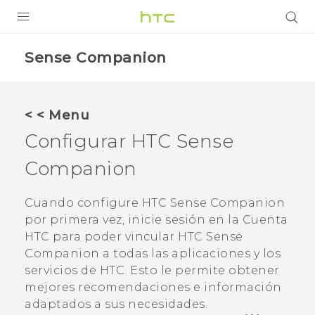
PRODUCTOS
Sense Companion
VIVE
G REIGNS
< < Menu
SMARTPHONES
Configurar
HTC Sense
ACCESORIO
Companion
VIVERSE
Cuando configure
HTC Sense Companion
por primera vez, inicie sesión en la Cuenta
AYUDA
HTC para poder vincular
HTC Sense
HTC Devices & Accessories
Companion
a todas las aplicaciones y los
servicios de HTC. Esto le permite obtener
Video Tutorials
mejores recomendaciones e información
adaptados a sus necesidades.