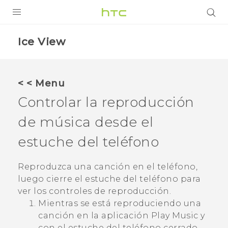
PRODUCTOS
Ice View
VIVE
G REIGNS
< < Menu
SMARTPHONES
Controlar la reproducción
ACCESORIO
de música desde el
VIVERSE
estuche del teléfono
AYUDA
Reproduzca una canción en el teléfono,
luego cierre el estuche del teléfono para
HTC Devices & Accessories
ver los controles de reproducción.
Video Tutorials
Mientras se está reproduciendo una
canción en la aplicación
Play Music
y
con el estuche del teléfono cerrado,