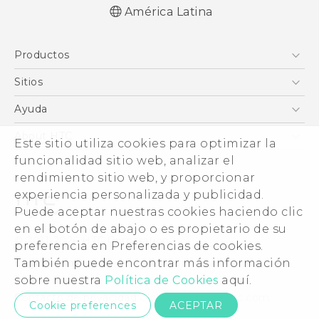
América Latina
Productos
5G
Sitios
Smartphones
HTC Desarrollo
Ayuda
EXODUS
HTC Investigacion
Centro de asistencia
About HTC
Este sitio utiliza cookies para optimizar la
VIVE
VIVE
funcionalidad sitio web, analizar el
ESG
VIVEPORT
rendimiento sitio web, y proporcionar
Seguridad del producto
experiencia personalizada y publicidad.
Inversores (Inglés)
Puede aceptar nuestras cookies haciendo clic
Normas de confidencialidad
en el botón de abajo o es propietario de su
© 2011-2026 HTC Corporation
preferencia en Preferencias de cookies.
Código de conducta
También puede encontrar más información
Legal terms
Trabaja con nosotros
sobre nuestra
Política de Cookies
aquí.
Security and Privacy Whitepaper
Contacto de privacidad:
Global-Privacy@htc.com
Cookie preferences
ACEPTAR