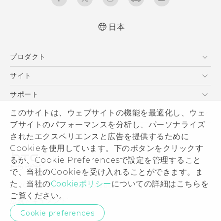
日本
プロダクト
スマートフォン
サイト
VIVE
HTC Dev
サポート
HTC Research
サポートセンター
このサイトは、ウェブサイトの機能を最適化し、ウェ
HTCについて
ブサイトのパフォーマンスを分析し、パーソナライズ
発送状況
ESG
されたエクスペリエンスと広告を提供するために
サポート
製品のセキュリティ
Cookieを使用しています。下のボタンをクリックす
保証規定
るか、Cookie Preferencesで設定を管理すること
プライバシー ポリシー
で、当社のCookieを受け入れることができます。ま
プレスリリース
た、当社の
Cookieポリシー
についての詳細はこちらを
© 2011-2026 HTC Corporation
採用情報
ご覧ください。.
法規ドキュメント
Security and Privacy Whitepaper
Cookie preferences