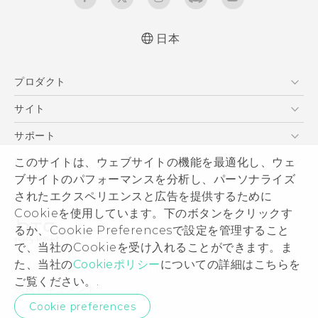
日本
プロダクト
スマートフォン
サイト
VIVE
HTC Dev
サポート
HTC Research
サポートセンター
このサイトは、ウェブサイトの機能を最適化し、ウェ
HTCについて
ブサイトのパフォーマンスを分析し、パーソナライズ
発送状況
ESG
されたエクスペリエンスと広告を提供するために
サポート
製品のセキュリティ
Cookieを使用しています。下のボタンをクリックす
保証規定
るか、Cookie Preferencesで設定を管理すること
プライバシー ポリシー
で、当社のCookieを受け入れることができます。ま
プレスリリース
た、当社の
Cookieポリシー
についての詳細はこちらを
© 2011-2026 HTC Corporation
採用情報
ご覧ください。.
法規ドキュメント
Security and Privacy Whitepaper
Cookie preferences