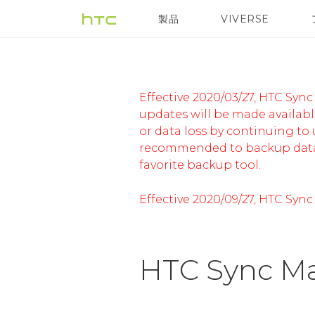
HTC
製品
VIVERSE
VIVE
VIVE Eagle
Sync
Manager
Effective 2020/03/27, HTC Syn
updates will be made availabl
or data loss by continuing to
Overview
recommended to backup data be
favorite backup tool.
|
Effective 2020/09/27, HTC Syn
HTC
HTC Sync 
日