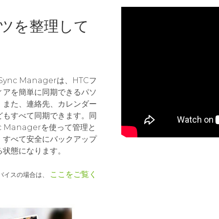
ツを整理して
nc Managerは、HTCフ
ィアを簡単に同期できるパソ
。また、連絡先、カレンダー
どもすべて同期できます。同
 Managerを使って管理と
。すべて安全にバックアップ
る状態になります。
ここをご覧く
C デバイスの場合は、