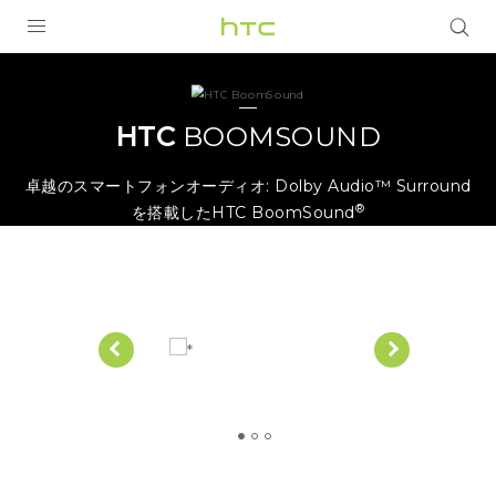
HTC
BoomSound
製品
VIVE
|
HTC
BOOMSOUND
VIVE Eagle
HTC
卓越のスマートフォンオーディオ: Dolby Audio™ Surround
®
を搭載したHTC BoomSound
VIVERSE
日
アプリ
本
サポート
Login