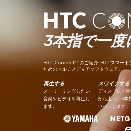
3本指で一度
HTC Connect™のご紹介: HTCス
ためのマルチメディアソフトウェア。
再生する
スワイプする
ストリーミングしたい
ディスプレイ画
音楽やビデオを再生し
から上へ、3本
ます。
ワイプします。