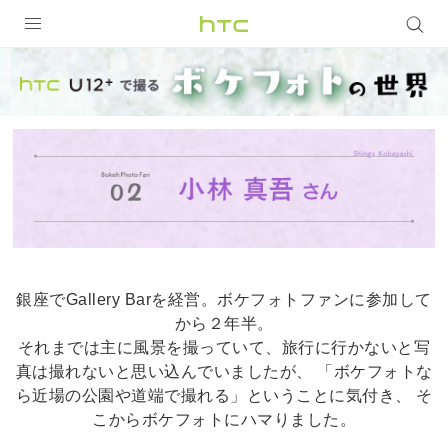
HTC
U12
製品
VIVE
＋
VIVE Eagle
で
VIVERSE
撮
アプリ
る
サポート
銀座でGallery Barを経営。ボケフォトファンに参加して
ボ
から２年半。
Login
それまでは主に風景を撮っていて、旅行に行かないと写
ケ
真は撮れないと思い込んでいましたが、
「ボケフォトな
ら近場の公園や道端で撮れる」ということに気付き、
そ
こからボケフォトにハマりました。
フ