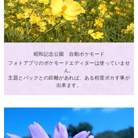
吾
さ
ん
昭和記念公園 自動ボケモード
|
フォトアプリのボケモードエディターは使っていませ
ん。
HTC
主題とバックとの距離があれば、ある程度ボカす事が
出来ます。
日
本