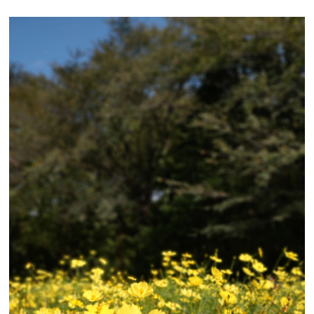
ォ
ト
の
世
界
|
小
林
真