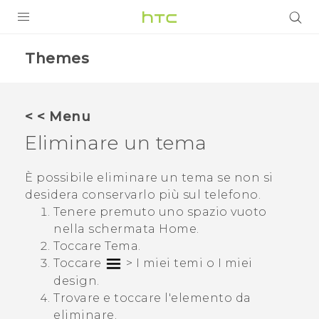
PRODOTTI
Themes
VIVE
G REIGNS
< < Menu
SMARTPHONE
Eliminare un tema
ACCESSORI
È possibile eliminare un tema se non si
VIVERSE
desidera conservarlo più sul telefono.
Tenere premuto uno spazio vuoto
ASSISTENZA
nella schermata
Home
.
Toccare
Tema
.
Accessori e dispositivi HTC
Accesso
Toccare
>
I miei temi
o
I miei
design
.
Trovare e toccare l'elemento da
eliminare.