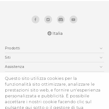
Italia
Prodotti
Smartphone
Siti
5G
HTC VIVE
Assistenza
Vive
HTC Dev
Assistenza
Informazioni su HTC
Questo sito utilizza cookies per la
Accessori
Ecommerce Assistenza
funzionalità sito ottimizzare, analizzare le
ESG
prestazioni sito web, e fornire un'esperienza
Uffici Commerciali
personalizzata e pubblicità. È possibile
Investitori (Inglese)
accettare i nostri cookie facendo clic sul
Cookie Preferences
pulsante qui sotto o il gestore di tua