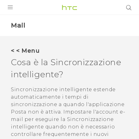
PRODOTTI
Mail
VIVE
G REIGNS
< < Menu
SMARTPHONE
Cosa è la
Sincronizzazione
ACCESSORI
intelligente
?
VIVERSE
Sincronizzazione intelligente
estende
automaticamente i tempi di
ASSISTENZA
sincronizzazione a quando l'applicazione
Accessori e dispositivi HTC
Accesso
Posta
non è attiva. Impostare l'account e-
mail per eseguire la
Sincronizzazione
intelligente
quando non è necessario
controllare frequentemente i nuovi