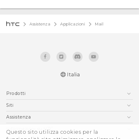
Assistenza
Applicazioni
Mail
Italia
Prodotti
Smartphone
Siti
5G
HTC VIVE
Assistenza
Vive
HTC Dev
Assistenza
Informazioni su HTC
Questo sito utilizza cookies per la
Accessori
Ecommerce Assistenza