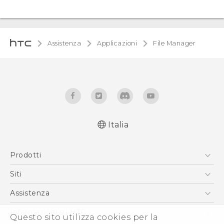
Assistenza
Applicazioni
File Manager
Italia
Prodotti
Smartphone
Siti
5G
HTC VIVE
Assistenza
Vive
HTC Dev
Assistenza
Informazioni su HTC
Questo sito utilizza cookies per la
Accessori