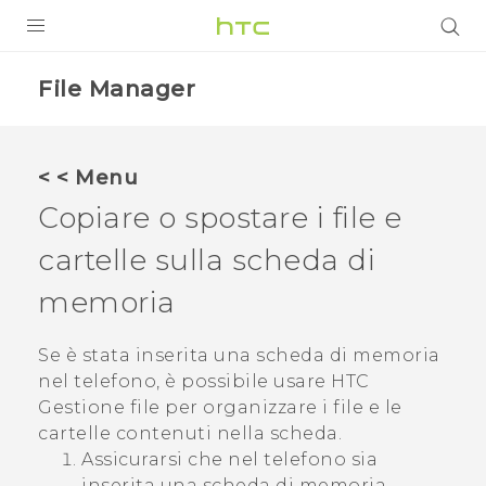
PRODOTTI
File Manager
VIVE
G REIGNS
< < Menu
SMARTPHONE
Copiare o spostare i file e
ACCESSORI
cartelle sulla scheda di
VIVERSE
memoria
ASSISTENZA
Se è stata inserita una scheda di memoria
nel telefono, è possibile usare HTC
Accessori e dispositivi HTC
Accesso
Gestione file
per organizzare i file e le
cartelle contenuti nella scheda.
Assicurarsi che nel telefono sia
inserita una scheda di memoria.