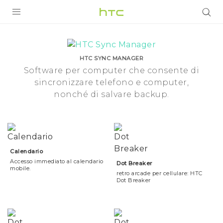
Software
Apps
PRODOTTI
VIVE
|
HTC SYNC MANAGER
Software per computer che consente di
G REIGNS
sincronizzare telefono e computer,
HTC
SMARTPHONE
nonché di salvare backup.
Italia
ACCESSORI
VIVERSE
Calendario
ASSISTENZA
Accesso immediato al calendario
Dot Breaker
mobile.
retro arcade per cellulare: HTC
Accessori e dispositivi HTC
Accesso
Dot Breaker