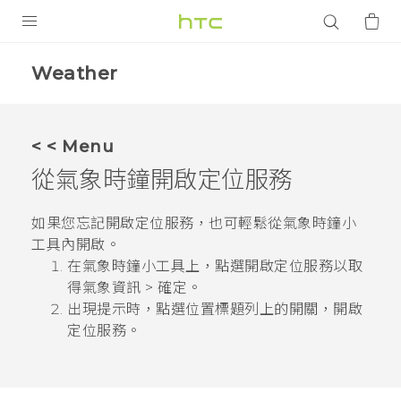
產品
Weather
VIVE
智能手機
< < Menu
G REIGNS
從氣象時鐘開啟定位服務
配件
如果您忘記開啟定位服務，也可輕鬆從氣象時鐘小
VIVERSE
工具內開啟。
在氣象時鐘小工具上，點選
開啟定位服務以取
應用程式
得氣象資訊
>
確定
。
出現提示時，點選
位置
標題列上的開關，開啟
支援服務
定位服務。
登入