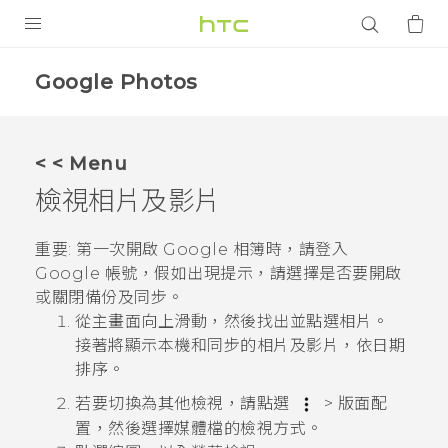
產品
Google Photos
VIVE
智能手機
< < Menu
G REIGNS
檢視相片及影片
配件
重要:
第一次開啟
Google 相簿
時，請登入
VIVERSE
Google
帳號，假如出現提示，請選擇是否要開啟
或關閉備份及同步。
應用程式
從主畫面向上滑動，然後找出並點選
相片
。
接著將顯示本機和同步的相片及影片，依日期
支援服務
排序。
登入
若要切換為其他檢視，請點選
>
版面配
置
，然後選擇媒體檔的檢視方式。