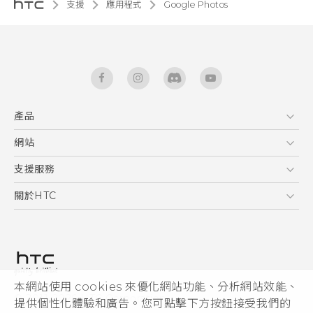
支援
應用程式
Google Photos
產品
5G
網站
智能手機
HTC Dev
支援服務
區塊鍊手機
HTC Research
服務中心
關於HTC
配件
產品有限保固說明
ESG
VIVE
公告欄
投資人
私隱政策
產品安全
本網站使用 cookies 來優化網站功能、分析網站效能、
© 2011-2026 HTC Corporation
提供個性化體驗和廣告。您可點擊下方按鈕接受我們的
加入HTC