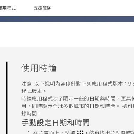
應用程式
支援服務
G REIGNS
配件
使用
時鐘
注意:
以下說明內容係針對下列應用程式版本：
9.
程式版本。
時鐘
應用程式除了顯示一般的日期與時間，更具
用，同時顯示全球多個城市的日期和時間。 還
錄時間。
手動設定日期和時間
在主畫面上，點選
，然後找出並點選
時