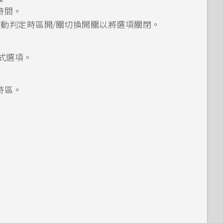
時間
。
自動判定時區
開/關
切換開關以將選項關閉。
式
選項。
時區
。