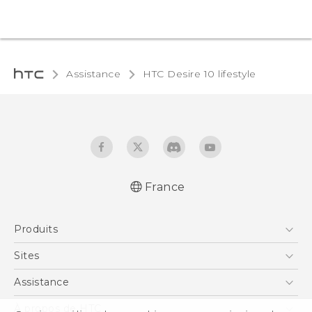
Assistance
HTC Desire 10 lifestyle‎
France
Produits
Smartphones
Sites
5G
HTC Vive
Assistance
Vive
HTC Dev
Assistance
À propos de HTC