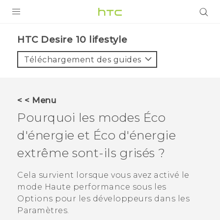
PRODUITS
HTC Desire 10 lifestyle‎
VIVE
Téléchargement des guides
G REIGNS
SMARTPHONES
< < Menu
ACCESSOIRES
Pourquoi les modes Éco
VIVERSE
d'énergie et Éco d'énergie
extrême sont-ils grisés ?
ASSISTANCE
Appareils HTC & Accessoires
Cela survient lorsque vous avez activé le
Connexion
mode Haute performance sous les
Options pour les développeurs
dans les
Paramètres.