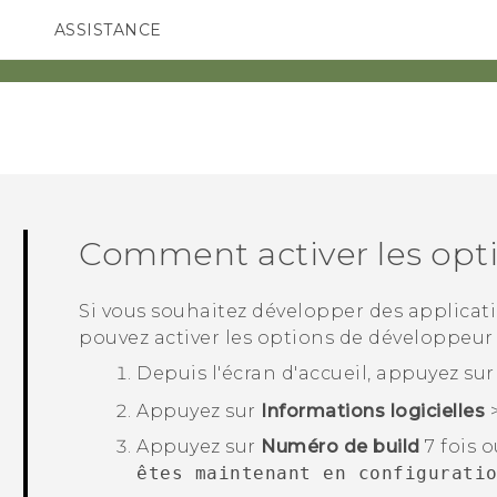
ASSISTANCE
ppareils HTC & Accessoires
SMARTPHONES
ACCESSOIRES
Comment activer les opt
Si vous souhaitez développer des applicat
pouvez activer les options de développeu
Depuis l'écran d'
accueil
, appuyez su
Appuyez sur
Informations logicielles
Appuyez sur
Numéro de build
7 fois 
êtes maintenant en configurati