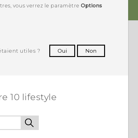
tres
, vous verrez le paramètre
Options
taient utiles ?
Oui
Non
utres à voir les informations les plus
utiles.
 10 lifestyle