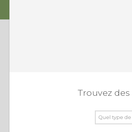
Comment puis-je
configurer l'appli SMS par
défaut ?
Pourquoi est-ce que je ne
reçois pas les messages
texte de contacts qui
utilisent un iPhone ?
Comment ajouter une
signature dans mes
messages texte ?
Trouvez des 
Pourquoi ne puis-je pas
voir les contacts
nouvellement ajoutés
dans l'appli Contacts ?