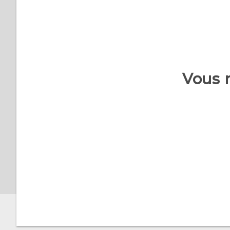
Comment supprimer des
contacts dupliqués ?
Comment changer la
signature dans mes e-
Vous 
mails ?