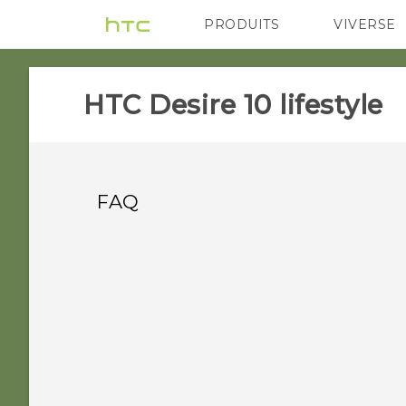
PRODUITS
VIVERSE
VIVE
G REIGNS
A
HTC Desire 10 lifestyle‎
FAQ
COMMUNICATION
Sur mon haut-parleur,
mon écran s'éteint.
Comment puis-je le
rallumer ?