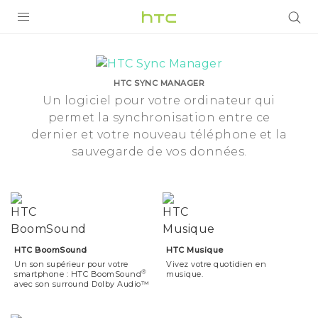
Phone
Features
PRODUITS
VIVE
|
HTC SYNC MANAGER
Un logiciel pour votre ordinateur qui
G REIGNS
permet la synchronisation entre ce
HTC
SMARTPHONES
dernier et votre nouveau téléphone et la
sauvegarde de vos données.
France
ACCESSOIRES
VIVERSE
ASSISTANCE
HTC BoomSound
HTC Musique
Appareils HTC & Accessoires
Connexion
Un son supérieur pour votre
Vivez votre quotidien en
®
smartphone : HTC BoomSound
musique.
avec son surround Dolby Audio™