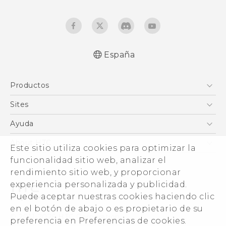
España
Productos
Smartphones
Sites
5G
HTC Vive
Ayuda
VIVE
HTC Dev
Centro de asistencia
About HTC
Este sitio utiliza cookies para optimizar la
Accesorios
Inicio
eCommerce Support
funcionalidad sitio web, analizar el
ESG
rendimiento sitio web, y proporcionar
Información corporativa
experiencia personalizada y publicidad.
Inversores (inglés)
Puede aceptar nuestras cookies haciendo clic
Cookie Preferences
en el botón de abajo o es propietario de su
© 2011-2026 HTC Corporation
preferencia en Preferencias de cookies.
Trabaja con nosotros