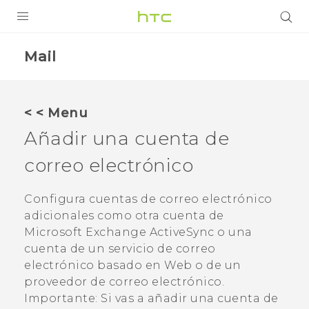
PRODUCTOS
Mail
VIVE
G REIGNS
< < Menu
SMARTPHONES
Añadir una cuenta de
ACCESORIOS
correo electrónico
VIVERSE
Configura cuentas de correo electrónico
adicionales como otra cuenta de
AYUDA
Microsoft
Exchange
ActiveSync
o una
Dispositivos y accesorios HTC
Iniciar sesión
cuenta de un servicio de correo
electrónico basado en Web o de un
proveedor de correo electrónico.
Importante:
Si vas a añadir una cuenta de