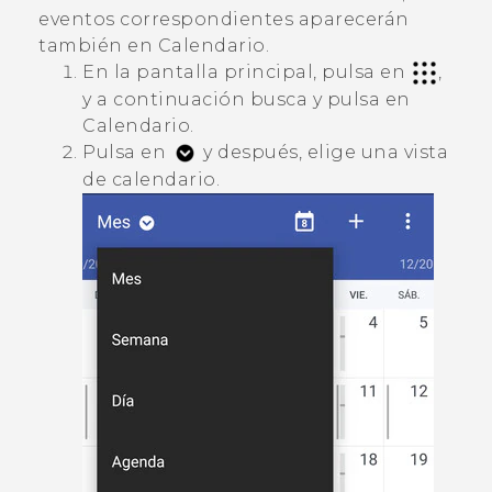
eventos correspondientes aparecerán
también en
Calendario
.
En la pantalla principal, pulsa en
,
y a continuación busca y pulsa en
Calendario
.
Pulsa en
y después, elige una vista
de calendario.