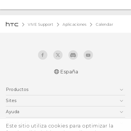
VIVE Support
Aplicaciones
Calendar
España
Productos
Smartphones
Sites
5G
HTC Vive
Ayuda
VIVE
HTC Dev
Centro de asistencia
About HTC
Este sitio utiliza cookies para optimizar la
Accesorios
Inicio
eCommerce Support