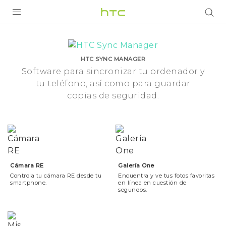
Camera
Tools
PRODUCTOS
VIVE
|
HTC SYNC MANAGER
Software para sincronizar tu ordenador y
G REIGNS
tu teléfono, así como para guardar
HTC
SMARTPHONES
copias de seguridad.
España
ACCESORIOS
VIVERSE
AYUDA
Cámara RE
Galería One
Controla tu cámara RE desde tu
Encuentra y ve tus fotos favoritas
Dispositivos y accesorios HTC
Iniciar sesión
smartphone.
en línea en cuestión de
segundos.