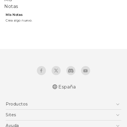
Mis Notas
Crea algo nuevo.
España
Productos
Smartphones
Sites
5G
HTC Vive
Ayuda