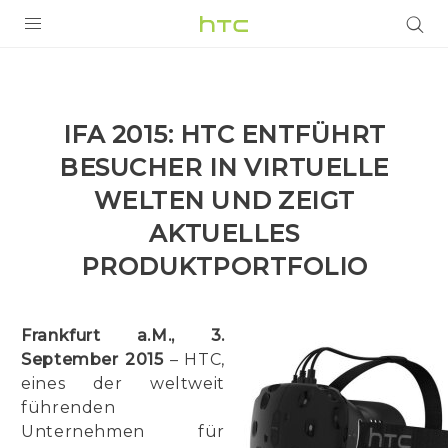
PRODUKTE
VIVE
IFA 2015: HTC ENTFÜHRT
G REIGNS
BESUCHER IN VIRTUELLE
SMARTPHONES
WELTEN UND ZEIGT
ZUBEHÖR
AKTUELLES
PRODUKTPORTFOLIO
VIVERSE
UNTERSTÜTZUNG
Frankfurt a.M., 3.
HTC-Geräte und Zubehör
Anmelden
September 2015
– HTC,
eines der weltweit
führenden
Unternehmen für