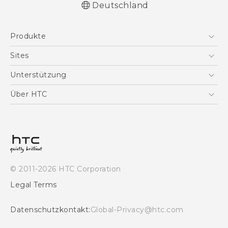
Deutschland
Produkte
Smartphones
Sites
5G
HTC Dev
Unterstützung
VIVE
HTC Vive
Unterstützung
Über HTC
Zubehör
eCommerce Support
ESG
Impressum
Investor
Cookie Preferences
© 2011-2026 HTC Corporation
Offene Stellen
Legal Terms
Security and Privacy Whitepaper
Datenschutzkontakt:
Global-Privacy@htc.com